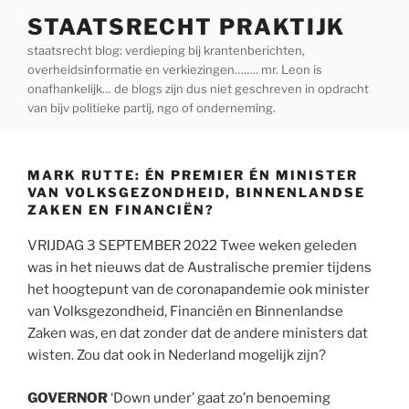
Ga
STAATSRECHT PRAKTIJK
naar
staatsrecht blog: verdieping bij krantenberichten,
de
overheidsinformatie en verkiezingen…….. mr. Leon is
inhoud
onafhankelijk… de blogs zijn dus niet geschreven in opdracht
van bijv politieke partij, ngo of onderneming.
MARK RUTTE: ÉN PREMIER ÉN MINISTER
VAN VOLKSGEZONDHEID, BINNENLANDSE
ZAKEN EN FINANCIËN?
VRIJDAG 3 SEPTEMBER 2022 Twee weken geleden
was in het nieuws dat de Australische premier tijdens
het hoogtepunt van de coronapandemie ook minister
van Volksgezondheid, Financiën en Binnenlandse
Zaken was, en dat zonder dat de andere ministers dat
wisten. Zou dat ook in Nederland mogelijk zijn?
GOVERNOR
‘Down under’ gaat zo’n benoeming