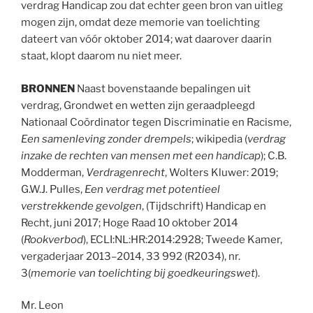
verdrag Handicap zou dat echter geen bron van uitleg
mogen zijn, omdat deze memorie van toelichting
dateert van vóór oktober 2014; wat daarover daarin
staat, klopt daarom nu niet meer.
BRONNEN
Naast bovenstaande bepalingen uit
verdrag, Grondwet en wetten zijn geraadpleegd
Nationaal Coördinator tegen Discriminatie en Racisme,
Een samenleving zonder drempels
; wikipedia (
verdrag
inzake de rechten van mensen met een handicap
); C.B.
Modderman,
Verdragenrecht
, Wolters Kluwer: 2019;
G.W.J. Pulles,
Een verdrag met potentieel
verstrekkende gevolgen
, (Tijdschrift) Handicap en
Recht, juni 2017; Hoge Raad 10 oktober 2014
(
Rookverbod
), ECLI:NL:HR:2014:2928; Tweede Kamer,
vergaderjaar 2013–2014, 33 992 (R2034), nr.
3(
memorie van toelichting bij goedkeuringswet
).
Mr. Leon