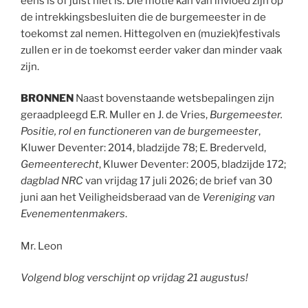
eens is of juist niet is. Die motie kan van invloed zijn op
de intrekkingsbesluiten die de burgemeester in de
toekomst zal nemen. Hittegolven en (muziek)festivals
zullen er in de toekomst eerder vaker dan minder vaak
zijn.
BRONNEN
Naast bovenstaande wetsbepalingen zijn
geraadpleegd E.R. Muller en J. de Vries,
Burgemeester.
Positie, rol en functioneren van de burgemeester
,
Kluwer Deventer: 2014, bladzijde 78; E. Brederveld,
Gemeenterecht
, Kluwer Deventer: 2005, bladzijde 172;
dagblad NRC
van vrijdag 17 juli 2026; de brief van 30
juni aan het Veiligheidsberaad van de
Vereniging van
Evenementenmakers
.
Mr. Leon
Volgend blog verschijnt op vrijdag 21 augustus!