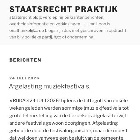
Ga
STAATSRECHT PRAKTIJK
naar
staatsrecht blog: verdieping bij krantenberichten,
de
overheidsinformatie en verkiezingen…….. mr. Leon is
inhoud
onafhankelijk… de blogs zijn dus niet geschreven in opdracht
van bijv politieke partij, ngo of onderneming.
BERICHTEN
GEPLAATST
24 JULI 2026
OP
Afgelasting muziekfestivals
VRIJDAG 24 JULI 2026 Tijdens de hittegolf van enkele
weken geleden werden sommige (muziek)festivals tot
grote teleurstelling van de bezoekers afgelast terwijl
andere festivals gewoon doorgingen. Afgelasting
gebeurde door de festivalorganisatie, maar die moest
dat wel doen vanwege een besluit van de gemeente