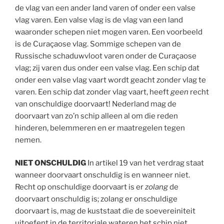
de vlag van een ander land varen of onder een valse
vlag varen. Een valse vlag is de vlag van een land
waaronder schepen niet mogen varen. Een voorbeeld
is de Curaçaose vlag. Sommige schepen van de
Russische schaduwvloot varen onder de Curaçaose
vlag; zij varen dus onder een valse vlag. Een schip dat
onder een valse vlag vaart wordt geacht zonder vlag te
varen. Een schip dat zonder vlag vaart, heeft
geen
recht
van onschuldige doorvaart! Nederland mag de
doorvaart van zo’n schip alleen al om die reden
hinderen, belemmeren en er maatregelen tegen
nemen.
NIET ONSCHULDIG
In artikel 19 van het verdrag staat
wanneer doorvaart onschuldig is en wanneer niet.
Recht op onschuldige doorvaart is er
zolang
de
doorvaart onschuldig is; zolang er onschuldige
doorvaart is, mag de kuststaat die de soevereiniteit
uitoefent in de territoriale wateren het schip niet