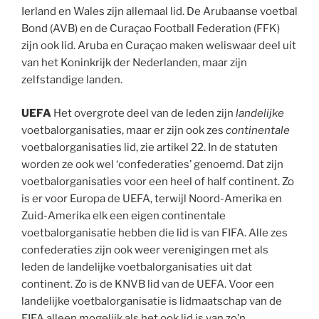
Ierland en Wales zijn allemaal lid. De Arubaanse voetbal
Bond (AVB) en de Curaçao Football Federation (FFK)
zijn ook lid. Aruba en Curaçao maken weliswaar deel uit
van het Koninkrijk der Nederlanden, maar zijn
zelfstandige landen.
UEFA
Het overgrote deel van de leden zijn
landelijke
voetbalorganisaties, maar er zijn ook zes
continentale
voetbalorganisaties lid, zie artikel 22. In de statuten
worden ze ook wel ‘confederaties’ genoemd. Dat zijn
voetbalorganisaties voor een heel of half continent. Zo
is er voor Europa de UEFA, terwijl Noord-Amerika en
Zuid-Amerika elk een eigen continentale
voetbalorganisatie hebben die lid is van FIFA. Alle zes
confederaties zijn ook weer verenigingen met als
leden de landelijke voetbalorganisaties uit dat
continent. Zo is de KNVB lid van de UEFA. Voor een
landelijke voetbalorganisatie is lidmaatschap van de
FIFA alleen mogelijk als het ook lid is van zo’n