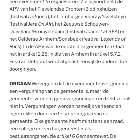
een evenement te organiseren
.’ Zie bijvoorbeeld de
APV van het Flevolandse Dronten/Biddinghuizen
(festival
Defqon.1
), het Limburgse Venray/Ysselsteyn
(festival
Jera On Air
), het Zeeuwse Schouwen-
Duiveland/Brouwersdam (festival
Concert at SEA
) en
het Gelderse Arnhem/Sonsbeek (festival
Legends of
Rock
). In de APV van de eerste drie gemeenten staat
het in artikel 2.25, in die van Arnhem in artikel 5.7.2.
Festival Defqon.1 werd afgelast, terwijl de andere drie
doorgingen.
ORGAAN
We zeggen dat de evenementenvergunning
een vergunning van de gemeente is, maar ‘de
gemeente’ verleent geen vergunningen en trekt ze ook
niet in. Vergunningen worden namelijk verleend en
ingetrokken door
een bestuursorgaan
van de
gemeente. Elke gemeente heeft minstens een raad,
een college en een burgemeester als
bestuursorganen, zie
artikel 6 Gemeentewet
. De