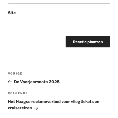
Site
Bericht
Vorig
VORIGE
navigatie
bericht
De Voorjaarsnota 2025
Volgend
VOLGENDE
bericht
Het Haagse reclameverbod voor vliegtickets en
cruisereizen