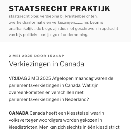
Ga
STAATSRECHT PRAKTIJK
naar
staatsrecht blog: verdieping bij krantenberichten,
de
overheidsinformatie en verkiezingen…….. mr. Leon is
inhoud
onafhankelijk… de blogs zijn dus niet geschreven in opdracht
van bijv politieke partij, ngo of onderneming.
GEPLAATST
2 MEI 2025
DOOR
1524AP
OP
Verkiezingen in Canada
VRIJDAG 2 MEI 2025 Afgelopen maandag waren de
parlementsverkiezingen in Canada. Wat zijn
overeenkomsten en verschillen met
parlementsverkiezingen in Nederland?
CANADA
Canada heeft een kiesstelsel waarin
volksvertegenwoordigers worden gekozen in
kiesdistricten. Men kan zich slechts in één kiesdistrict