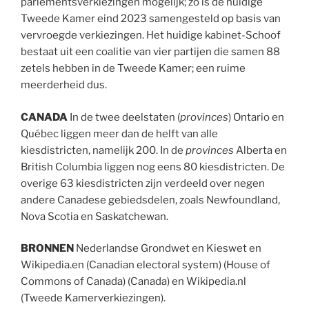
parlementsverkiezingen mogelijk; zo is de huidige
Tweede Kamer eind 2023 samengesteld op basis van
vervroegde verkiezingen. Het huidige kabinet-Schoof
bestaat uit een coalitie van vier partijen die samen 88
zetels hebben in de Tweede Kamer; een ruime
meerderheid dus.
CANADA
In de twee deelstaten (
provinces
) Ontario en
Québec liggen meer dan de helft van alle
kiesdistricten, namelijk 200. In de
provinces
Alberta en
British Columbia liggen nog eens 80 kiesdistricten. De
overige 63 kiesdistricten zijn verdeeld over negen
andere Canadese gebiedsdelen, zoals Newfoundland,
Nova Scotia en Saskatchewan.
BRONNEN
Nederlandse Grondwet en Kieswet en
Wikipedia.en (Canadian electoral system) (House of
Commons of Canada) (Canada) en Wikipedia.nl
(Tweede Kamerverkiezingen).