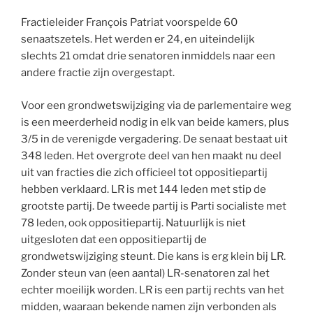
Fractieleider François Patriat voorspelde 60
senaatszetels. Het werden er 24, en uiteindelijk
slechts 21 omdat drie senatoren inmiddels naar een
andere fractie zijn overgestapt.
Voor een grondwetswijziging via de parlementaire weg
is een meerderheid nodig in elk van beide kamers, plus
3/5 in de verenigde vergadering. De senaat bestaat uit
348 leden. Het overgrote deel van hen maakt nu deel
uit van fracties die zich officieel tot oppositiepartij
hebben verklaard. LR is met 144 leden met stip de
grootste partij. De tweede partij is Parti socialiste met
78 leden, ook oppositiepartij. Natuurlijk is niet
uitgesloten dat een oppositiepartij de
grondwetswijziging steunt. Die kans is erg klein bij LR.
Zonder steun van (een aantal) LR-senatoren zal het
echter moeilijk worden. LR is een partij rechts van het
midden, waaraan bekende namen zijn verbonden als