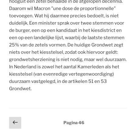
hooguit een zetel behaalde in de afgelopen decennia.
Daarom wil Macron ”une dose de proportionnelle”
toevoegen. Wat hij daarmee precies bedoelt, is niet
duidelijk. Een minister sprak over twee stemmen voor
de burger, een op een kandidaat in het kiesdistrict en
een op een landelijke lijst, waarbij de laatste stemmen
25% van de zetels vormen. De huidige Grondwet zegt
niets over het kiesstelsel, zodat ook hiervoor geldt:
grondwetsherziening is niet nodig, maar wel duurzaam.
In Nederland is zowel het aantal Kamerleden als het
kiesstelsel (van evenredige vertegenwoordiging)
duurzaam vastgelegd, in de artikelen 51 en 53
Grondwet.
Berichten
Vorige
Pagina
46
pagina
paginering