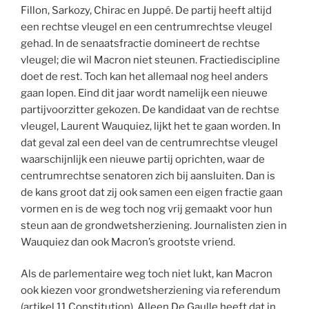
Fillon, Sarkozy, Chirac en Juppé. De partij heeft altijd
een rechtse vleugel en een centrumrechtse vleugel
gehad. In de senaatsfractie domineert de rechtse
vleugel; die wil Macron niet steunen. Fractiediscipline
doet de rest. Toch kan het allemaal nog heel anders
gaan lopen. Eind dit jaar wordt namelijk een nieuwe
partijvoorzitter gekozen. De kandidaat van de rechtse
vleugel, Laurent Wauquiez, lijkt het te gaan worden. In
dat geval zal een deel van de centrumrechtse vleugel
waarschijnlijk een nieuwe partij oprichten, waar de
centrumrechtse senatoren zich bij aansluiten. Dan is
de kans groot dat zij ook samen een eigen fractie gaan
vormen en is de weg toch nog vrij gemaakt voor hun
steun aan de grondwetsherziening. Journalisten zien in
Wauquiez dan ook Macron’s grootste vriend.
Als de parlementaire weg toch niet lukt, kan Macron
ook kiezen voor grondwetsherziening via referendum
(artikel 11 Constitution). Alleen De Gaulle heeft dat in