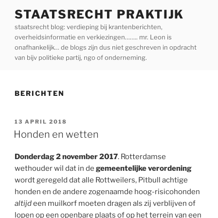
Ga
STAATSRECHT PRAKTIJK
naar
staatsrecht blog: verdieping bij krantenberichten,
de
overheidsinformatie en verkiezingen…….. mr. Leon is
inhoud
onafhankelijk… de blogs zijn dus niet geschreven in opdracht
van bijv politieke partij, ngo of onderneming.
BERICHTEN
GEPLAATST
13 APRIL 2018
OP
Honden en wetten
Donderdag 2 november 2017
. Rotterdamse
wethouder wil dat in de
gemeentelijke verordening
wordt geregeld dat alle Rottweilers, Pitbull achtige
honden en de andere zogenaamde hoog-risicohonden
altijd
een muilkorf moeten dragen als zij verblijven of
lopen op een openbare plaats of op het terrein van een