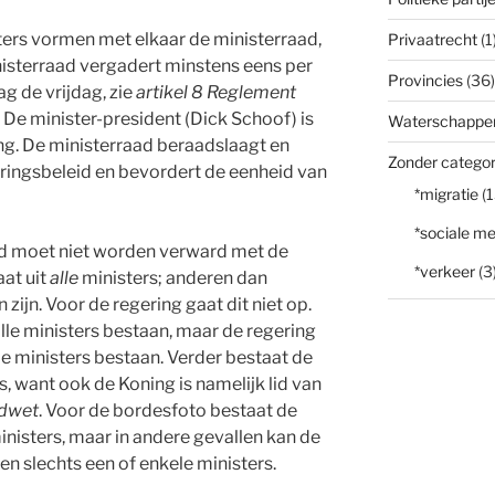
ers vormen met elkaar de ministerraad,
Privaatrecht
(1
nisterraad vergadert minstens eens per
Provincies
(36)
g de vrijdag, zie
artikel 8 Reglement
. De minister-president (Dick Schoof) is
Waterschappe
ng. De ministerraad beraadslaagt en
Zonder categor
ringsbeleid en bevordert de eenheid van
*migratie
(1
*sociale me
d moet niet worden verward met de
*verkeer
(3
aat uit
alle
ministers; anderen dan
 zijn. Voor de regering gaat dit niet op.
lle ministers bestaan, maar de regering
le ministers bestaan. Verder bestaat de
rs, want ook de Koning is namelijk lid van
ndwet
. Voor de bordesfoto bestaat de
ministers, maar in andere gevallen kan de
en slechts een of enkele ministers.