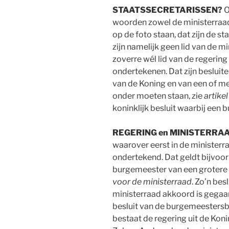
STAATSSECRETARISSEN?
O
woorden zowel de ministerraad 
op de foto staan, dat zijn de s
zijn namelijk geen lid van de mi
zoverre wél lid van de regering 
ondertekenen. Dat zijn besluit
van de Koning en van een of me
onder moeten staan, zie
artike
koninklijk besluit waarbij ee
REGERING en MINISTERRA
waarover eerst in de minister
ondertekend. Dat geldt bijvoo
burgemeester van een grotere 
voor de ministerraad
. Zo’n be
ministerraad akkoord is gegaan.
besluit van de burgemeestersb
bestaat de regering uit de Kon