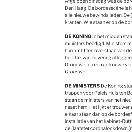
Afgelopen dinsdag was de borde
Den Haag. De bordesscène is he
alle nieuwe bewindslieden. De (
kranten. Wie staan er op de bo
DE KONING
In het midden staa
ministers beëdigd. Ministers m
hun ambt ten overstaan van de 
belofte, van zuivering aflegge
Grondwet en een getrouwe verv
Grondwet
.
DE MINISTERS
De Koning staa
trappen voor Paleis Huis ten 
staan de ministers van het nie
naast hem. Het lijkt er trouwens
elkaar staan dan op de bordesf
installatie van het kabinet-Rut
de (laatste) coronalockdown (