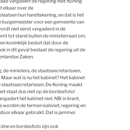
aad vergadert de regering niet: Koning
t elkaar over de
laatsen hun handtekening, en dat is het
e burgemeester voor een gemeente van
wordt
niet
eerst vergaderd in de
mt tot stand buiten de ministerraad om.
n koninklijk besluit dat door de
 in dit geval bestaat de regering uit de
nenlandse Zaken.
, de ministers, de staatssecretarissen,
 Maar wat is nu het kabinet? Het kabinet
lle staatssecretarissen. De Koning maakt
net staat dus niet op de bordesfoto!
rgadert het kabinet niet. NB: in krant,
ia worden de termen kabinet, regering en
door elkaar gebruikt. Dat is jammer.
ène en bordesfoto zijn ook