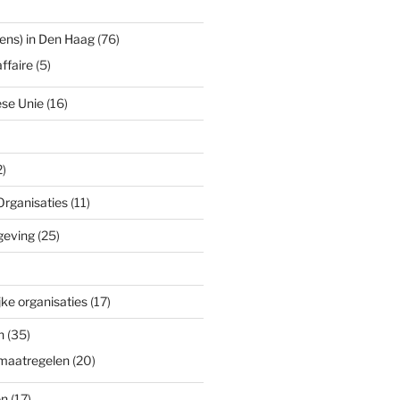
ens) in Den Haag
(76)
ffaire
(5)
se Unie
(16)
)
Organisaties
(11)
geving
(25)
ke organisaties
(17)
n
(35)
maatregelen
(20)
en
(17)