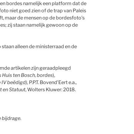
een bordes namelijk een platform dat de
foto niet goed zien of de trap van Paleis
ft, maar de mensen op de bordesfoto’s
es; zij staan namelijk gewoon op de
staan alleen de ministerraad en de
de artikelen zijn geraadpleegd
s Huis ten Bosch, bordes
),
 IV beëdigd),
P.P.T. Bovend’Eert e.a.,
 en Statuut
, Wolters Kluwer: 2018.
 bijdrage.