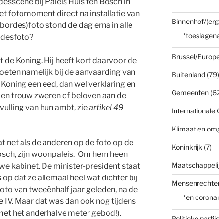
sscène bij Paleis Huis ten Bosch in
t fotomoment direct na installatie van
Binnenhof/(erg
bordes)foto stond de dag erna in alle
*toeslagena
rdesfoto?
Brussel/Europe
t de Koning. Hij heeft kort daarvoor de
oeten namelijk bij de aanvaarding van
Buitenland
(79)
Koning een eed, dan wel verklaring en
Gemeenten
(62
n en trouw zweren of beloven aan de
ulling van hun ambt, zie
artikel 49
Internationale 
Klimaat en om
t net als de anderen op de foto op de
Koninkrijk
(7)
Bosch, zijn woonpaleis. Om hem heen
Maatschappelij
uwe kabinet. De minister-president staat
 op dat ze allemaal heel wat dichter bij
Mensenrechte
oto van tweeënhalf jaar geleden, na de
*en corona
te IV. Maar dat was dan ook nog tijdens
met het anderhalve meter gebod!).
Politieke partij