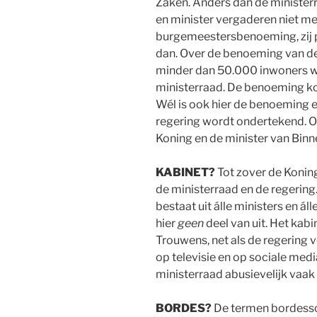
Zaken. Anders dan de ministerr
en minister vergaderen niet me
burgemeestersbenoeming, zij p
dan. Over de benoeming van d
minder dan 50.000 inwoners 
ministerraad. De benoeming ko
Wél is ook hier de benoeming ee
regering wordt ondertekend. Ook
Koning en de minister van Bin
KABINET?
Tot zover de Koning
de ministerraad en de regering.
bestaat uit álle ministers en á
hier
geen
deel van uit. Het kabi
Trouwens, net als de regering ve
op televisie en op sociale med
ministerraad abusievelijk vaak 
BORDES?
De termen bordessc