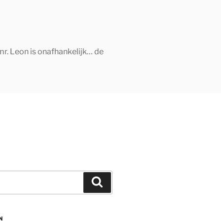
mr. Leon is onafhankelijk… de
Zoeken
N