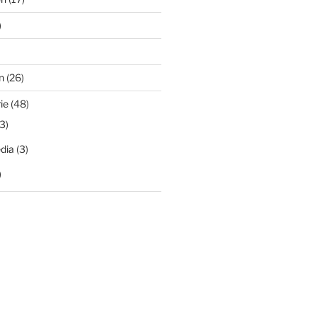
)
n
(26)
ie
(48)
3)
dia
(3)
)