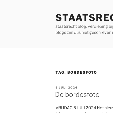
Ga
naar
STAATSRE
de
inhoud
staatsrecht blog: verdieping b
blogs zijn dus niet geschreven 
TAG:
BORDESFOTO
GEPLAATST
5 JULI 2024
OP
De bordesfoto
VRIJDAG 5 JULI 2024 Het nieuw