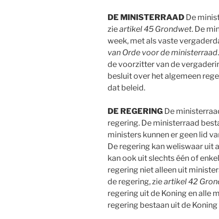
DE MINISTERRAAD
De minist
zie
artikel 45 Grondwet
. De mi
week, met als vaste vergaderda
van Orde voor de ministerraad
de voorzitter van de vergaderi
besluit over het algemeen rege
dat beleid.
DE REGERING
De ministerraa
regering. De ministerraad best
ministers kunnen er geen lid van
De regering kan weliswaar uit a
kan ook uit slechts één of enke
regering niet alleen uit ministe
de regering, zie
artikel 42 Gro
regering uit de Koning en alle 
regering bestaan uit de Koning 