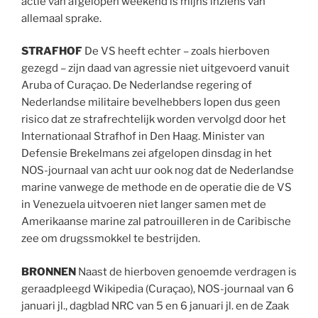
actie van afgelopen weekend is mijns inziens van
allemaal sprake.
STRAFHOF
De VS heeft echter – zoals hierboven
gezegd – zijn daad van agressie niet uitgevoerd vanuit
Aruba of Curaçao. De Nederlandse regering of
Nederlandse militaire bevelhebbers lopen dus geen
risico dat ze strafrechtelijk worden vervolgd door het
Internationaal Strafhof in Den Haag. Minister van
Defensie Brekelmans zei afgelopen dinsdag in het
NOS-journaal van acht uur ook nog dat de Nederlandse
marine vanwege de methode en de operatie die de VS
in Venezuela uitvoeren niet langer samen met de
Amerikaanse marine zal patrouilleren in de Caribische
zee om drugssmokkel te bestrijden.
BRONNEN
Naast de hierboven genoemde verdragen is
geraadpleegd Wikipedia (Curaçao), NOS-journaal van 6
januari jl., dagblad NRC van 5 en 6 januari jl. en de Zaak