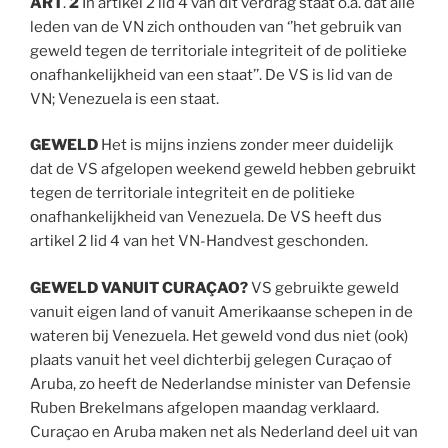
ART
.
2
In artikel 2 lid 4 van dit verdrag staat o.a. dat alle
leden van de VN zich onthouden van ‘’het gebruik van
geweld tegen de territoriale integriteit of de politieke
onafhankelijkheid van een staat’’. De VS is lid van de
VN; Venezuela is een staat.
GEWELD
Het is mijns inziens zonder meer duidelijk
dat de VS afgelopen weekend geweld hebben gebruikt
tegen de territoriale integriteit en de politieke
onafhankelijkheid van Venezuela. De VS heeft dus
artikel 2 lid 4 van het VN-Handvest geschonden.
GEWELD VANUIT CURAÇAO?
VS gebruikte geweld
vanuit eigen land of vanuit Amerikaanse schepen in de
wateren bij Venezuela. Het geweld vond dus niet (ook)
plaats vanuit het veel dichterbij gelegen Curaçao of
Aruba, zo heeft de Nederlandse minister van Defensie
Ruben Brekelmans afgelopen maandag verklaard.
Curaçao en Aruba maken net als Nederland deel uit van