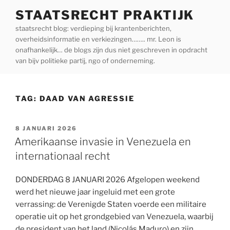
Ga
STAATSRECHT PRAKTIJK
naar
staatsrecht blog: verdieping bij krantenberichten,
de
overheidsinformatie en verkiezingen…….. mr. Leon is
inhoud
onafhankelijk… de blogs zijn dus niet geschreven in opdracht
van bijv politieke partij, ngo of onderneming.
TAG:
DAAD VAN AGRESSIE
GEPLAATST
8 JANUARI 2026
OP
Amerikaanse invasie in Venezuela en
internationaal recht
DONDERDAG 8 JANUARI 2026 Afgelopen weekend
werd het nieuwe jaar ingeluid met een grote
verrassing: de Verenigde Staten voerde een militaire
operatie uit op het grondgebied van Venezuela, waarbij
de president van het land (Nicolás Maduro) en zijn