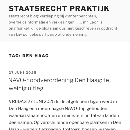
Ga
STAATSRECHT PRAKTIJK
naar
staatsrecht blog: verdieping bij krantenberichten,
de
overheidsinformatie en verkiezingen…….. mr. Leon is
inhoud
onafhankelijk… de blogs zijn dus niet geschreven in opdracht
van bijv politieke partij, ngo of onderneming.
TAG:
DEN HAAG
GEPLAATST
27 JUNI 2025
OP
NAVO-noodverordening Den Haag: te
weinig uitleg
VRIJDAG 27 JUNI 2025 In de afgelopen dagen werd in
Den Haag een meerdaagse NAVO-top gehouden
waaraan staatshoofden en ministers uit tal van landen
deelnamen. Op verschillende openbare plaatsen in Den
Haag – wegen, fietspaden, trottoirs, bossen, wateren