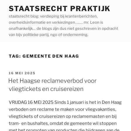
Ga
STAATSRECHT PRAKTIJK
naar
staatsrecht blog: verdieping bij krantenberichten,
de
overheidsinformatie en verkiezingen…….. mr. Leon is
inhoud
onafhankelijk… de blogs zijn dus niet geschreven in opdracht
van bijv politieke partij, ngo of onderneming.
TAG:
GEMEENTE DEN HAAG
GEPLAATST
16 MEI 2025
OP
Het Haagse reclameverbod voor
vliegtickets en cruisereizen
VRIJDAG 16 MEI 2025 Sinds 1 januari is het in Den Haag
verboden om reclame te maken voor vliegvakanties,
vliegtickets of cruisereizen op reclamemasten en bij
tram- en bushaltes, omdat de gemeente wil stoppen
met het promoten van producten die bijdragen aan de