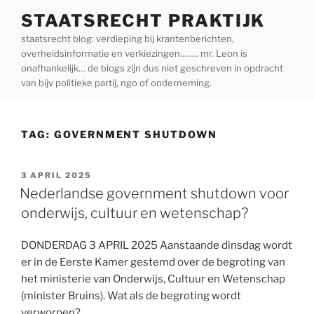
Ga
STAATSRECHT PRAKTIJK
naar
staatsrecht blog: verdieping bij krantenberichten,
de
overheidsinformatie en verkiezingen…….. mr. Leon is
inhoud
onafhankelijk… de blogs zijn dus niet geschreven in opdracht
van bijv politieke partij, ngo of onderneming.
TAG:
GOVERNMENT SHUTDOWN
GEPLAATST
3 APRIL 2025
OP
Nederlandse government shutdown voor
onderwijs, cultuur en wetenschap?
DONDERDAG 3 APRIL 2025 Aanstaande dinsdag wordt
er in de Eerste Kamer gestemd over de begroting van
het ministerie van Onderwijs, Cultuur en Wetenschap
(minister Bruins). Wat als de begroting wordt
verworpen?