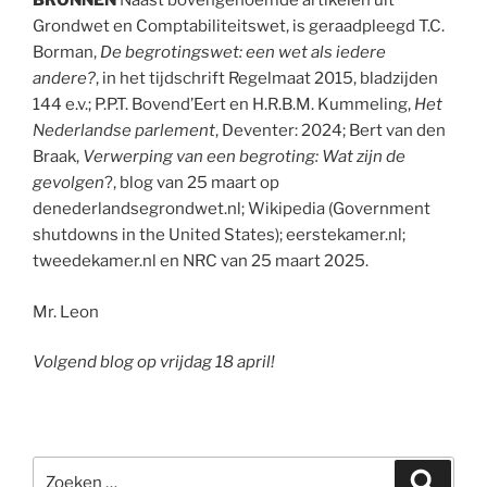
BRONNEN
Naast bovengenoemde artikelen uit
Grondwet en Comptabiliteitswet, is geraadpleegd T.C.
Borman,
De begrotingswet: een wet als iedere
andere?
, in het tijdschrift Regelmaat 2015, bladzijden
144 e.v.; P.P.T. Bovend’Eert en H.R.B.M. Kummeling,
Het
Nederlandse parlement
, Deventer: 2024; Bert van den
Braak,
Verwerping van een begroting: Wat zijn de
gevolgen
?, blog van 25 maart op
denederlandsegrondwet.nl; Wikipedia (Government
shutdowns in the United States); eerstekamer.nl;
tweedekamer.nl en NRC van 25 maart 2025.
Mr. Leon
Volgend blog op vrijdag 18 april!
Zoeken
Zoeke