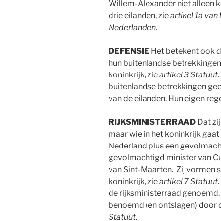
Willem-Alexander niet alleen 
drie eilanden, zie
artikel 1a van
Nederlanden
.
DEFENSIE
Het betekent ook d
hun buitenlandse betrekkingen
koninkrijk, zie
artikel 3 Statuut
buitenlandse betrekkingen ge
van de eilanden. Hun eigen rege
RIJKSMINISTERRAAD
Dat zi
maar wie in het koninkrijk gaat 
Nederland plus een gevolmacht
gevolmachtigd minister van C
van Sint-Maarten. Zij vormen 
koninkrijk, zie
artikel 7 Statuut
de rijksministerraad genoemd.
benoemd (en ontslagen) door de
Statuut
.