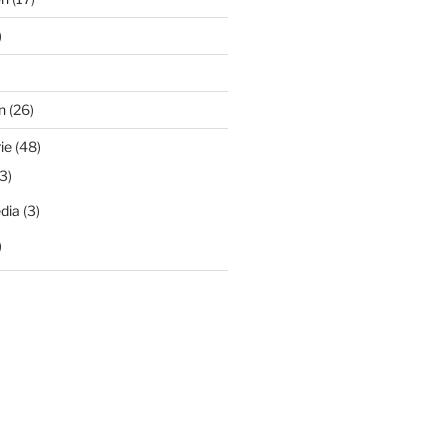
)
n
(26)
ie
(48)
3)
dia
(3)
)