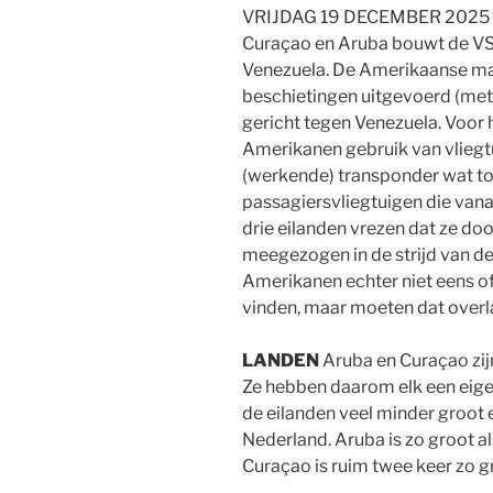
VRIJDAG 19 DECEMBER 2025 Dic
Curaçao en Aruba bouwt de VS
Venezuela. De Amerikaanse mari
beschietingen uitgevoerd (met
gericht tegen Venezuela. Voor
Amerikanen gebruik van vliegtu
(werkende) transponder wat to
passagiersvliegtuigen die vana
drie eilanden vrezen dat ze do
meegezogen in de strijd van 
Amerikanen echter niet eens of
vinden, maar moeten dat overl
LANDEN
Aruba en Curaçao zijn
Ze hebben daarom elk een eigen
de eilanden veel minder groot
Nederland. Aruba is zo groot a
Curaçao is ruim twee keer zo g