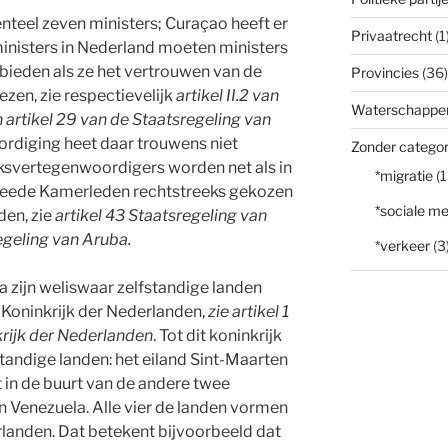
eel zeven ministers; Curaçao heeft er
Privaatrecht
(1
 ministers in Nederland moeten ministers
bieden als ze het vertrouwen van de
Provincies
(36)
zen, zie respectievelijk
artikel II.2 van
Waterschappe
 artikel 29 van de Staatsregeling van
ordiging heet daar trouwens niet
Zonder categor
lksvertegenwoordigers worden net als in
*migratie
(1
Tweede Kamerleden rechtstreeks gekozen
*sociale me
den, zie
artikel 43 Staatsregeling van
regeling van Aruba.
*verkeer
(3
 zijn weliswaar zelfstandige landen
t Koninkrijk der Nederlanden,
zie artikel 1
krijk der Nederlanden
. Tot dit koninkrijk
andige landen: het eiland Sint-Maarten
t in de buurt van de andere twee
an Venezuela. Alle vier de landen vormen
landen. Dat betekent bijvoorbeeld dat