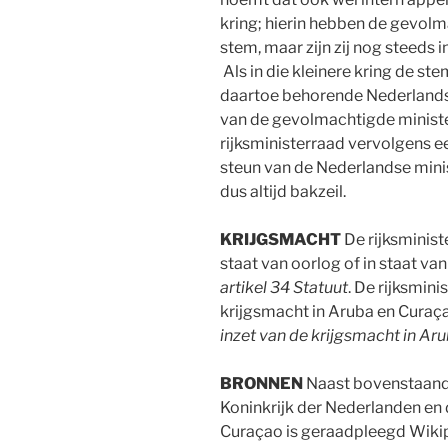
kring; hierin hebben de gevolm
stem, maar zijn zij nog steeds 
Als in die kleinere kring de s
daartoe behorende Nederlandse
van de gevolmachtigde minister
rijksministerraad vervolgens e
steun van de Nederlandse mini
dus altijd bakzeil.
KRIJGSMACHT
De rijksminist
staat van oorlog of in staat van
artikel 34 Statuut
. De rijksmin
krijgsmacht in Aruba en Curaça
inzet van de krijgsmacht in Ar
BRONNEN
Naast bovenstaande 
Koninkrijk der Nederlanden en
Curaçao is geraadpleegd Wikip