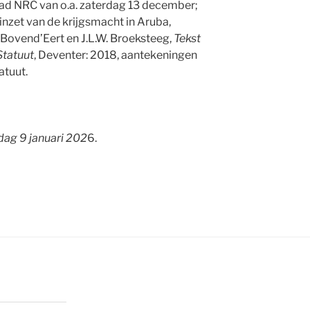
lad NRC van o.a. zaterdag 13 december;
inzet van de krijgsmacht in Aruba,
. Bovend’Eert en J.L.W. Broeksteeg,
Tekst
Statuut
, Deventer: 2018, aantekeningen
atuut.
jdag 9 januari 202
6.