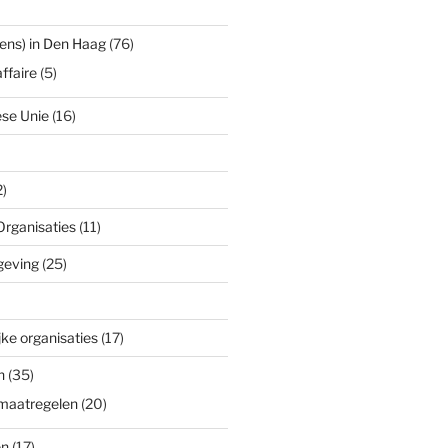
ens) in Den Haag
(76)
ffaire
(5)
se Unie
(16)
)
Organisaties
(11)
geving
(25)
ke organisaties
(17)
n
(35)
maatregelen
(20)
en
(17)