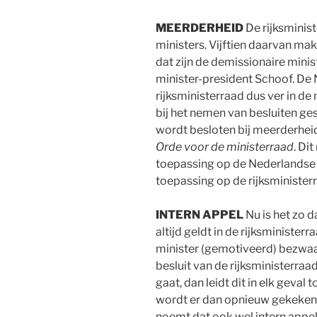
MEERDERHEID
De rijksminis
ministers. Vijftien daarvan mak
dat zijn de demissionaire mini
minister-president Schoof. De N
rijksministerraad dus ver in de
bij het nemen van besluiten ge
wordt besloten bij meerderheid
Orde voor de ministerraad
. Di
toepassing op de Nederlandse 
toepassing op de rijksministerr
INTERN
APPEL
Nu is het zo d
altijd geldt in de rijksministe
minister (gemotiveerd) bezwa
besluit van de rijksministerraa
gaat, dan leidt dit in elk geval 
wordt er dan opnieuw gekeken 
noemt dat ook wel intern appel.