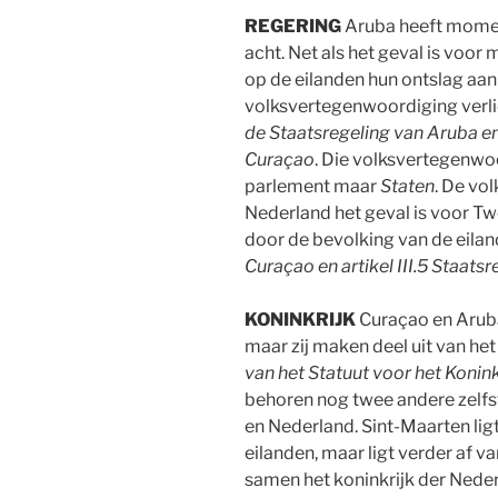
REGERING
Aruba heeft moment
acht. Net als het geval is voor
op de eilanden hun ontslag aan
volksvertegenwoordiging verlie
de Staatsregeling
van
Aruba en
Curaçao
. Die volksvertegenwo
parlement maar
Staten
. De vo
Nederland het geval is voor 
door de bevolking van de eilan
Curaçao en artikel III.5 Staats
KONINKRIJK
Curaçao en Aruba
maar zij maken deel uit van he
van het Statuut voor het Konin
behoren nog twee andere zelfst
en Nederland. Sint-Maarten lig
eilanden, maar ligt verder af v
samen het koninkrijk der Neder