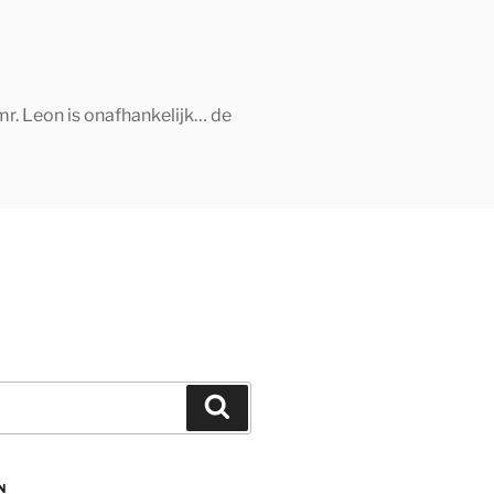
mr. Leon is onafhankelijk… de
Zoeken
N