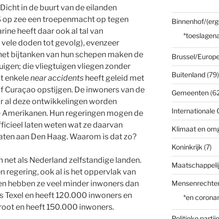
ht in de buurt van de eilanden
 op zee een troepenmacht op tegen
Binnenhof/(erg
ne heeft daar ook al tal van
*toeslagena
 vele doden tot gevolg), evenzeer
 het bijtanken van hun schepen maken de
Brussel/Europe
igen; die vliegtuigen vliegen zonder
Buitenland
(79)
t enkele
near
accidents
heeft geleid met
f Curaçao opstijgen. De inwoners van de
Gemeenten
(62
or al deze ontwikkelingen worden
Internationale 
de Amerikanen. Hun regeringen mogen de
ficieel laten weten wat ze daarvan
Klimaat en om
aten aan Den Haag. Waarom is dat zo?
Koninkrijk
(7)
 net als Nederland zelfstandige landen.
Maatschappelij
 regering, ook al is het oppervlak van
 en hebben ze veel minder inwoners dan
Mensenrechte
ls Texel en heeft 120.000 inwoners en
*en corona
root en heeft 150.000 inwoners.
Politieke partij