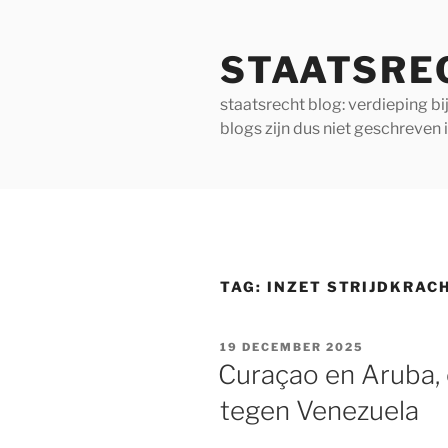
Ga
naar
STAATSRE
de
inhoud
staatsrecht blog: verdieping b
blogs zijn dus niet geschreven 
TAG:
INZET STRIJDKRAC
GEPLAATST
19 DECEMBER 2025
OP
Curaçao en Aruba, 
tegen Venezuela