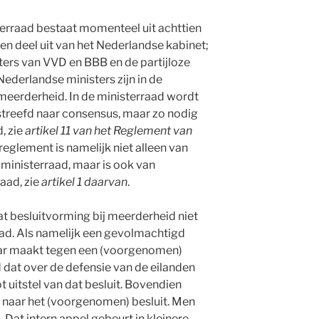
terraad bestaat momenteel uit achttien
en deel uit van het Nederlandse kabinet;
sters van VVD en BBB en de partijloze
ederlandse ministers zijn in de
 meerderheid. In de ministerraad wordt
streefd naar consensus, maar zo nodig
, zie
artikel 11 van het Reglement van
t reglement is namelijk niet alleen van
ministerraad, maar is ook van
aad, zie
artikel 1 daarvan
.
at besluitvorming bij meerderheid niet
rraad. Als namelijk een gevolmachtigd
ar maakt tegen een (voorgenomen)
d dat over de defensie van de eilanden
tot uitstel van dat besluit. Bovendien
naar het (voorgenomen) besluit. Men
 Dat intern appel gebeurt in kleinere