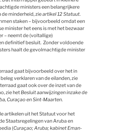
achtigde ministers een belangrijkere
in de minderheid, zie
artikel 12 Statuut
.
temmen staken – bijvoorbeeld omdat een
 minister het eens is met het bezwaar
 – neemt de (voltallige)
en definitief besluit. Zonder voldoende
sters haalt de gevolmachtigde minister
erraad gaat bijvoorbeeld over het in
 beleg verklaren van de eilanden, zie
isterraad gaat ook over de inzet van de
o, zie het
Besluit aanwijzingen inzake de
uba, Curaçao en Sint-Maarten
.
artikelen uit het Statuut voor het
 de Staatsregelingen van Aruba en
edia (
Curaçao; Aruba; kabinet Eman-