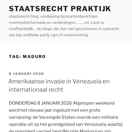
Ga
STAATSRECHT PRAKTIJK
naar
staatsrecht blog: verdieping bij krantenberichten,
de
overheidsinformatie en verkiezingen…….. mr. Leon is
inhoud
onafhankelijk… de blogs zijn dus niet geschreven in opdracht
van bijv politieke partij, ngo of onderneming.
TAG:
MADURO
GEPLAATST
8 JANUARI 2026
OP
Amerikaanse invasie in Venezuela en
internationaal recht
DONDERDAG 8 JANUARI 2026 Afgelopen weekend
werd het nieuwe jaar ingeluid met een grote
verrassing: de Verenigde Staten voerde een militaire
operatie uit op het grondgebied van Venezuela, waarbij
de president van het land (Nicolás Maduro) en zijn