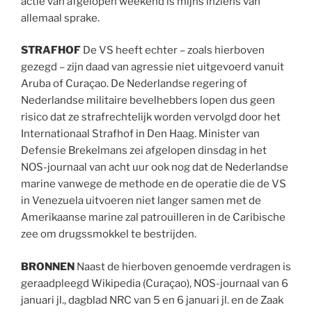
actie van afgelopen weekend is mijns inziens van
allemaal sprake.
STRAFHOF
De VS heeft echter – zoals hierboven
gezegd – zijn daad van agressie niet uitgevoerd vanuit
Aruba of Curaçao. De Nederlandse regering of
Nederlandse militaire bevelhebbers lopen dus geen
risico dat ze strafrechtelijk worden vervolgd door het
Internationaal Strafhof in Den Haag. Minister van
Defensie Brekelmans zei afgelopen dinsdag in het
NOS-journaal van acht uur ook nog dat de Nederlandse
marine vanwege de methode en de operatie die de VS
in Venezuela uitvoeren niet langer samen met de
Amerikaanse marine zal patrouilleren in de Caribische
zee om drugssmokkel te bestrijden.
BRONNEN
Naast de hierboven genoemde verdragen is
geraadpleegd Wikipedia (Curaçao), NOS-journaal van 6
januari jl., dagblad NRC van 5 en 6 januari jl. en de Zaak