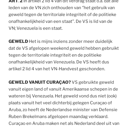
ART
.
2
In artikel 2 lid 4 van dit verdrag staat o.a. dat alle
leden van de VN zich onthouden van ‘’het gebruik van
geweld tegen de territoriale integriteit of de politieke
onafhankelijkheid van een staat’’. De VS is lid van de
VN; Venezuela is een staat.
GEWELD
Het is mijns inziens zonder meer duidelijk
dat de VS afgelopen weekend geweld hebben gebruikt
tegen de territoriale integriteit en de politieke
onafhankelijkheid van Venezuela. De VS heeft dus
artikel 2 lid 4 van het VN-Handvest geschonden.
GEWELD VANUIT CURAÇAO?
VS gebruikte geweld
vanuit eigen land of vanuit Amerikaanse schepen in de
wateren bij Venezuela. Het geweld vond dus niet (ook)
plaats vanuit het veel dichterbij gelegen Curaçao of
Aruba, zo heeft de Nederlandse minister van Defensie
Ruben Brekelmans afgelopen maandag verklaard.
Curaçao en Aruba maken net als Nederland deel uit van