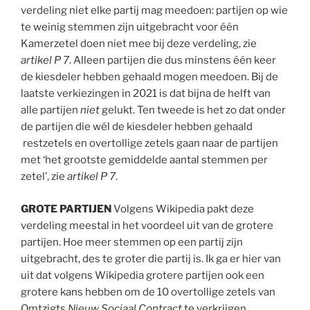
verdeling niet elke partij mag meedoen: partijen op wie
te weinig stemmen zijn uitgebracht voor één
Kamerzetel doen niet mee bij deze verdeling, zie
artikel P 7
. Alleen partijen die dus minstens één keer
de kiesdeler hebben gehaald mogen meedoen. Bij de
laatste verkiezingen in 2021 is dat bijna de helft van
alle partijen
niet
gelukt. Ten tweede is het zo dat onder
de partijen die wél de kiesdeler hebben gehaald
restzetels en overtollige zetels gaan naar de partijen
met ‘het grootste gemiddelde aantal stemmen per
zetel’, zie
artikel P 7
.
GROTE PARTIJEN
Volgens Wikipedia pakt deze
verdeling meestal in het voordeel uit van de grotere
partijen. Hoe meer stemmen op een partij zijn
uitgebracht, des te groter die partij is. Ik ga er hier van
uit dat volgens Wikipedia grotere partijen ook een
grotere kans hebben om de 10 overtollige zetels van
Omtzigts
Nieuw Sociaal Contract
te verkrijgen.