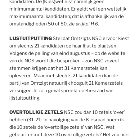
kandidaten. De (Kies)wet eist namelijk geen
minimumaantal kandidaten. Er geldt wél een wettelijk
maximumaantal kandidaten; dat is afhankelijk van de
omstandigheden 50 of 80, zie
artikel H 6
.
LIJSTUITPUTTING
Stel dat Omtzigts NSC ervoor kiest
om slechts 21 kandidaten op haar lijst te plaatsen.
Volgens de peiling van eind augustus – op de website
van de NOS wordt die besproken – zou NSC zoveel
stemmen krijgen dat het 31 Kamerzetels kan
opleveren. Maar met slechts 21 kandidaten kan de
partij van Omtzigt natuurlijk hooguit 21 Kamerzetels
verkrijgen. In zo’n geval spreekt de Kiesraad van
lijstuitputting.
OVERTOLLIGE ZETELS
NSC zou dan 10 zetels ‘over’
hebben (31-21). In navolging van de Kiesraad noem ik
die 10 zetels de ‘overtollige zetels’ van NSC. Wat
gebeurt er met deze 10 overtollige zetels? Het zou niet