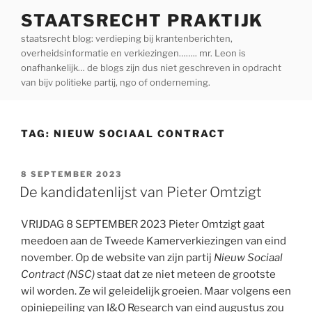
Ga
STAATSRECHT PRAKTIJK
naar
staatsrecht blog: verdieping bij krantenberichten,
de
overheidsinformatie en verkiezingen…….. mr. Leon is
inhoud
onafhankelijk… de blogs zijn dus niet geschreven in opdracht
van bijv politieke partij, ngo of onderneming.
TAG:
NIEUW SOCIAAL CONTRACT
GEPLAATST
8 SEPTEMBER 2023
OP
De kandidatenlijst van Pieter Omtzigt
VRIJDAG 8 SEPTEMBER 2023 Pieter Omtzigt gaat
meedoen aan de Tweede Kamerverkiezingen van eind
november. Op de website van zijn partij
Nieuw Sociaal
Contract (NSC)
staat dat ze niet meteen de grootste
wil worden. Ze wil geleidelijk groeien. Maar volgens een
opiniepeiling van I&O Research van eind augustus zou