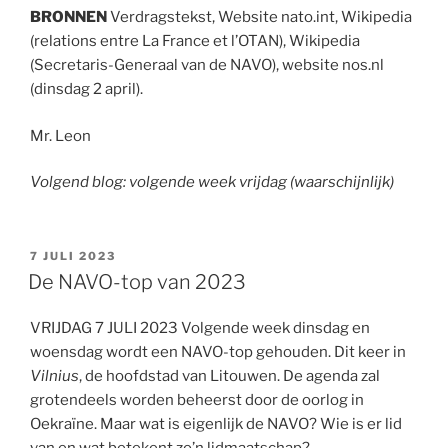
BRONNEN
Verdragstekst, Website nato.int, Wikipedia
(relations entre La France et l’OTAN), Wikipedia
(Secretaris-Generaal van de NAVO), website nos.nl
(dinsdag 2 april).
Mr. Leon
Volgend blog: volgende week vrijdag (waarschijnlijk)
GEPLAATST
7 JULI 2023
OP
De NAVO-top van 2023
VRIJDAG 7 JULI 2023 Volgende week dinsdag en
woensdag wordt een NAVO-top gehouden. Dit keer in
Vilnius
, de hoofdstad van Litouwen. De agenda zal
grotendeels worden beheerst door de oorlog in
Oekraïne. Maar wat is eigenlijk de NAVO? Wie is er lid
van en wat betekent zo’n lidmaatschap?