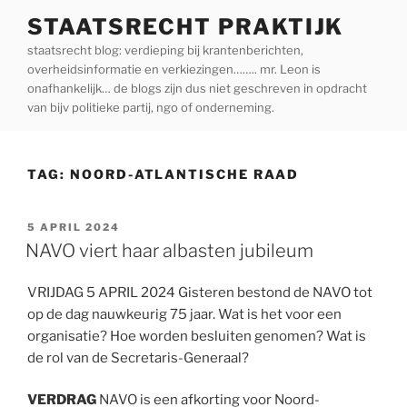
Ga
STAATSRECHT PRAKTIJK
naar
staatsrecht blog: verdieping bij krantenberichten,
de
overheidsinformatie en verkiezingen…….. mr. Leon is
inhoud
onafhankelijk… de blogs zijn dus niet geschreven in opdracht
van bijv politieke partij, ngo of onderneming.
TAG:
NOORD-ATLANTISCHE RAAD
GEPLAATST
5 APRIL 2024
OP
NAVO viert haar albasten jubileum
VRIJDAG 5 APRIL 2024 Gisteren bestond de NAVO tot
op de dag nauwkeurig 75 jaar. Wat is het voor een
organisatie? Hoe worden besluiten genomen? Wat is
de rol van de Secretaris-Generaal?
VERDRAG
NAVO is een afkorting voor Noord-