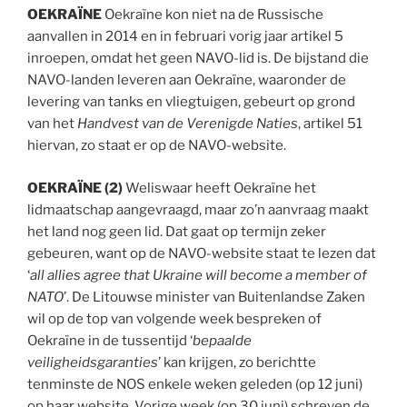
OEKRAÏNE
Oekraïne kon niet na de Russische
aanvallen in 2014 en in februari vorig jaar artikel 5
inroepen, omdat het geen NAVO-lid is. De bijstand die
NAVO-landen leveren aan Oekraïne, waaronder de
levering van tanks en vliegtuigen, gebeurt op grond
van het
Handvest van de Verenigde Naties
, artikel 51
hiervan, zo staat er op de NAVO-website.
OEKRAÏNE (2)
Weliswaar heeft Oekraïne het
lidmaatschap aangevraagd, maar zo’n aanvraag maakt
het land nog geen lid. Dat gaat op termijn zeker
gebeuren, want op de NAVO-website staat te lezen dat
‘
all allies agree that Ukraine will become a member of
NATO
’. De Litouwse minister van Buitenlandse Zaken
wil op de top van volgende week bespreken of
Oekraïne in de tussentijd ‘
bepaalde
veiligheidsgaranties
’ kan krijgen, zo berichtte
tenminste de NOS enkele weken geleden (op 12 juni)
op haar website. Vorige week (op 30 juni) schreven de