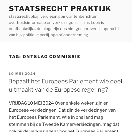
Ga
STAATSRECHT PRAKTIJK
naar
staatsrecht blog: verdieping bij krantenberichten,
de
overheidsinformatie en verkiezingen…….. mr. Leon is
inhoud
onafhankelijk… de blogs zijn dus niet geschreven in opdracht
van bijv politieke partij, ngo of onderneming.
TAG:
ONTSLAG COMMISSIE
GEPLAATST
10 MEI 2024
OP
Bepaalt het Europees Parlement wie deel
uitmaakt van de Europese regering?
VRIJDAG 10 MEI 2024 Over enkele weken zijn er
Europese verkiezingen. Dat zijn de verkiezingen van
het Europees Parlement. Wie in ons land mag
stemmen bij de Tweede Kamerverkiezingen, mag dat
ook bij de verkiezingen voor het Europees Parlement.