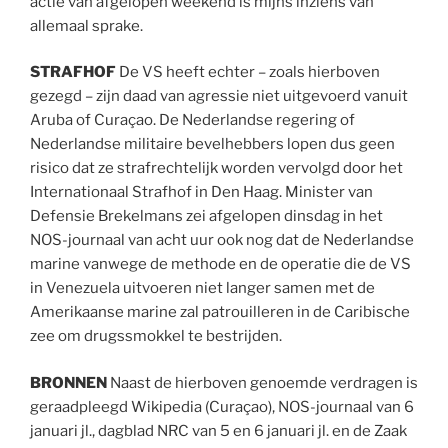
actie van afgelopen weekend is mijns inziens van
allemaal sprake.
STRAFHOF
De VS heeft echter – zoals hierboven
gezegd – zijn daad van agressie niet uitgevoerd vanuit
Aruba of Curaçao. De Nederlandse regering of
Nederlandse militaire bevelhebbers lopen dus geen
risico dat ze strafrechtelijk worden vervolgd door het
Internationaal Strafhof in Den Haag. Minister van
Defensie Brekelmans zei afgelopen dinsdag in het
NOS-journaal van acht uur ook nog dat de Nederlandse
marine vanwege de methode en de operatie die de VS
in Venezuela uitvoeren niet langer samen met de
Amerikaanse marine zal patrouilleren in de Caribische
zee om drugssmokkel te bestrijden.
BRONNEN
Naast de hierboven genoemde verdragen is
geraadpleegd Wikipedia (Curaçao), NOS-journaal van 6
januari jl., dagblad NRC van 5 en 6 januari jl. en de Zaak