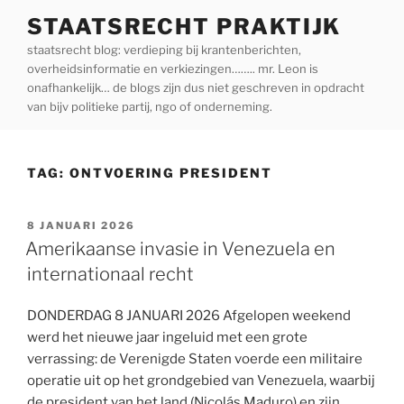
Ga
STAATSRECHT PRAKTIJK
naar
staatsrecht blog: verdieping bij krantenberichten,
de
overheidsinformatie en verkiezingen…….. mr. Leon is
inhoud
onafhankelijk… de blogs zijn dus niet geschreven in opdracht
van bijv politieke partij, ngo of onderneming.
TAG:
ONTVOERING PRESIDENT
GEPLAATST
8 JANUARI 2026
OP
Amerikaanse invasie in Venezuela en
internationaal recht
DONDERDAG 8 JANUARI 2026 Afgelopen weekend
werd het nieuwe jaar ingeluid met een grote
verrassing: de Verenigde Staten voerde een militaire
operatie uit op het grondgebied van Venezuela, waarbij
de president van het land (Nicolás Maduro) en zijn