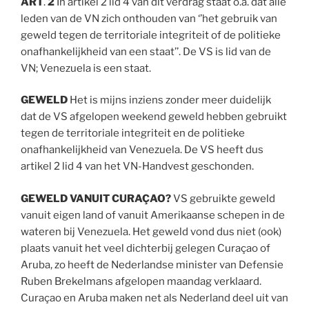
ART
.
2
In artikel 2 lid 4 van dit verdrag staat o.a. dat alle
leden van de VN zich onthouden van ‘’het gebruik van
geweld tegen de territoriale integriteit of de politieke
onafhankelijkheid van een staat’’. De VS is lid van de
VN; Venezuela is een staat.
GEWELD
Het is mijns inziens zonder meer duidelijk
dat de VS afgelopen weekend geweld hebben gebruikt
tegen de territoriale integriteit en de politieke
onafhankelijkheid van Venezuela. De VS heeft dus
artikel 2 lid 4 van het VN-Handvest geschonden.
GEWELD VANUIT CURAÇAO?
VS gebruikte geweld
vanuit eigen land of vanuit Amerikaanse schepen in de
wateren bij Venezuela. Het geweld vond dus niet (ook)
plaats vanuit het veel dichterbij gelegen Curaçao of
Aruba, zo heeft de Nederlandse minister van Defensie
Ruben Brekelmans afgelopen maandag verklaard.
Curaçao en Aruba maken net als Nederland deel uit van