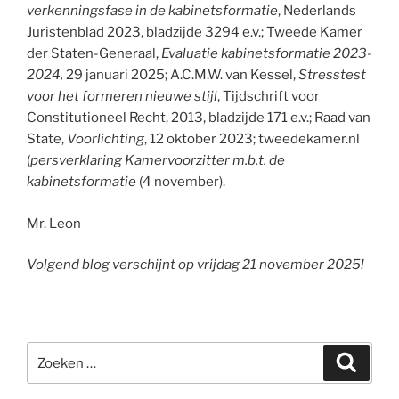
verkenningsfase in de kabinetsformatie
, Nederlands
Juristenblad 2023, bladzijde 3294 e.v.; Tweede Kamer
der Staten-Generaal,
Evaluatie kabinetsformatie 2023-
2024,
29 januari 2025; A.C.M.W. van Kessel,
Stresstest
voor
het
formeren
nieuwe
stijl
, Tijdschrift voor
Constitutioneel Recht, 2013, bladzijde 171 e.v.; Raad van
State,
Voorlichting
, 12 oktober 2023; tweedekamer.nl
(
persverklaring Kamervoorzitter m.b.t. de
kabinetsformatie
(4 november).
Mr. Leon
Volgend blog verschijnt op vrijdag 21 november 2025!
Zoeken
Zoeke
naar: