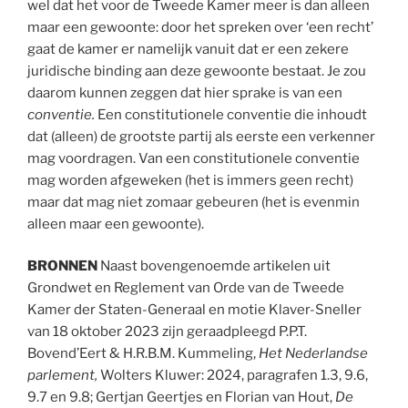
wel dat het voor de Tweede Kamer meer is dan alleen
maar een gewoonte: door het spreken over ‘een recht’
gaat de kamer er namelijk vanuit dat er een zekere
juridische binding aan deze gewoonte bestaat. Je zou
daarom kunnen zeggen dat hier sprake is van een
conventie.
Een constitutionele conventie die inhoudt
dat (alleen) de grootste partij als eerste een verkenner
mag voordragen. Van een constitutionele conventie
mag worden afgeweken (het is immers geen recht)
maar dat mag niet zomaar gebeuren (het is evenmin
alleen maar een gewoonte).
BRONNEN
Naast bovengenoemde artikelen uit
Grondwet en Reglement van Orde van de Tweede
Kamer der Staten-Generaal en motie Klaver-Sneller
van 18 oktober 2023 zijn geraadpleegd P.P.T.
Bovend’Eert & H.R.B.M. Kummeling,
Het Nederlandse
parlement,
Wolters Kluwer: 2024, paragrafen 1.3, 9.6,
9.7 en 9.8; Gertjan Geertjes en Florian van Hout,
De