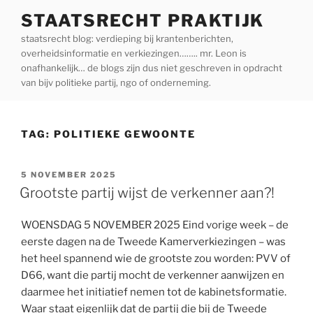
Ga
STAATSRECHT PRAKTIJK
naar
staatsrecht blog: verdieping bij krantenberichten,
de
overheidsinformatie en verkiezingen…….. mr. Leon is
inhoud
onafhankelijk… de blogs zijn dus niet geschreven in opdracht
van bijv politieke partij, ngo of onderneming.
TAG:
POLITIEKE GEWOONTE
GEPLAATST
5 NOVEMBER 2025
OP
Grootste partij wijst de verkenner aan?!
WOENSDAG 5 NOVEMBER 2025 Eind vorige week – de
eerste dagen na de Tweede Kamerverkiezingen – was
het heel spannend wie de grootste zou worden: PVV of
D66, want die partij mocht de verkenner aanwijzen en
daarmee het initiatief nemen tot de kabinetsformatie.
Waar staat eigenlijk dat de partij die bij de Tweede