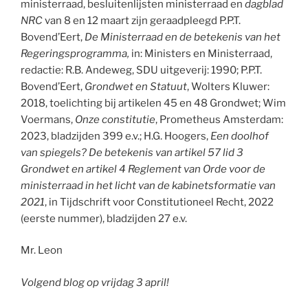
ministerraad, besluitenlijsten ministerraad en
dagblad
NRC
van 8 en 12 maart zijn geraadpleegd P.P.T.
Bovend’Eert,
De Ministerraad en de betekenis van het
Regeringsprogramma,
in: Ministers en Ministerraad,
redactie: R.B. Andeweg, SDU uitgeverij: 1990; P.P.T.
Bovend’Eert,
Grondwet en Statuut
, Wolters Kluwer:
2018, toelichting bij artikelen 45 en 48 Grondwet; Wim
Voermans,
Onze constitutie
, Prometheus Amsterdam:
2023, bladzijden 399 e.v.; H.G. Hoogers,
Een doolhof
van spiegels? De betekenis van artikel 57 lid 3
Grondwet en artikel 4 Reglement van Orde voor de
ministerraad in het licht van de kabinetsformatie van
2021
, in Tijdschrift voor Constitutioneel Recht, 2022
(eerste nummer), bladzijden 27 e.v.
Mr. Leon
Volgend blog op vrijdag 3 april!