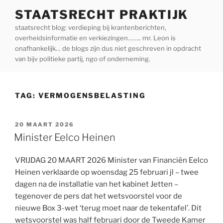
Ga
STAATSRECHT PRAKTIJK
naar
staatsrecht blog: verdieping bij krantenberichten,
de
overheidsinformatie en verkiezingen…….. mr. Leon is
inhoud
onafhankelijk… de blogs zijn dus niet geschreven in opdracht
van bijv politieke partij, ngo of onderneming.
TAG:
VERMOGENSBELASTING
GEPLAATST
20 MAART 2026
OP
Minister Eelco Heinen
VRIJDAG 20 MAART 2026 Minister van Financiën Eelco
Heinen verklaarde op woensdag 25 februari jl – twee
dagen na de installatie van het kabinet Jetten –
tegenover de pers dat het wetsvoorstel voor de
nieuwe Box 3-wet ‘terug moet naar de tekentafel’. Dit
wetsvoorstel was half februari door de Tweede Kamer