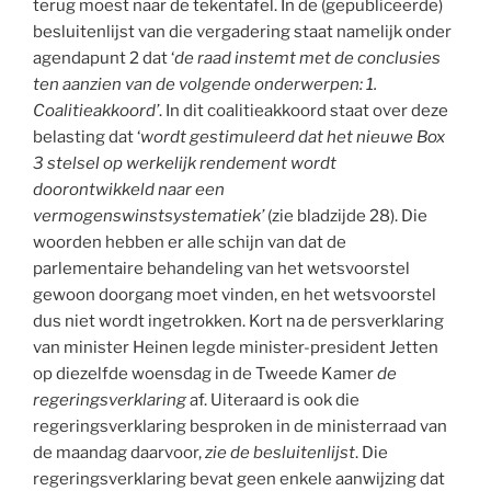
terug moest naar de tekentafel. In de (gepubliceerde)
besluitenlijst van die vergadering staat namelijk onder
agendapunt 2 dat ‘
de raad instemt met de conclusies
ten aanzien van de volgende onderwerpen: 1.
Coalitieakkoord’
. In dit coalitieakkoord staat over deze
belasting dat ‘
wordt gestimuleerd dat het nieuwe Box
3 stelsel op werkelijk rendement wordt
doorontwikkeld naar een
vermogenswinstsystematiek’
(zie bladzijde 28). Die
woorden hebben er alle schijn van dat de
parlementaire behandeling van het wetsvoorstel
gewoon doorgang moet vinden, en het wetsvoorstel
dus niet wordt ingetrokken. Kort na de persverklaring
van minister Heinen legde minister-president Jetten
op diezelfde woensdag in de Tweede Kamer
de
regeringsverklaring
af. Uiteraard is ook die
regeringsverklaring besproken in de ministerraad van
de maandag daarvoor,
zie de besluitenlijst
. Die
regeringsverklaring bevat geen enkele aanwijzing dat