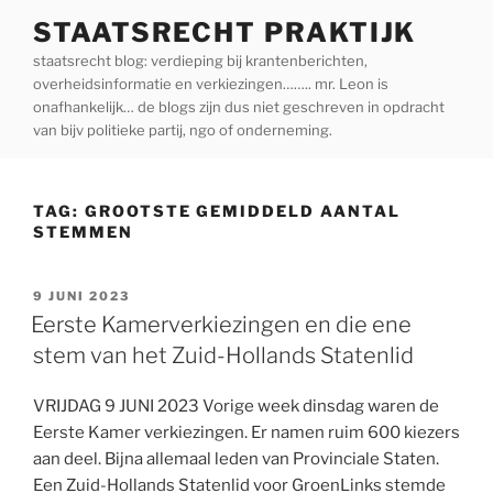
Ga
STAATSRECHT PRAKTIJK
naar
staatsrecht blog: verdieping bij krantenberichten,
de
overheidsinformatie en verkiezingen…….. mr. Leon is
inhoud
onafhankelijk… de blogs zijn dus niet geschreven in opdracht
van bijv politieke partij, ngo of onderneming.
TAG:
GROOTSTE GEMIDDELD AANTAL
STEMMEN
GEPLAATST
9 JUNI 2023
OP
Eerste Kamerverkiezingen en die ene
stem van het Zuid-Hollands Statenlid
VRIJDAG 9 JUNI 2023 Vorige week dinsdag waren de
Eerste Kamer verkiezingen. Er namen ruim 600 kiezers
aan deel. Bijna allemaal leden van Provinciale Staten.
Een Zuid-Hollands Statenlid voor GroenLinks stemde