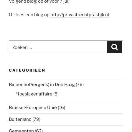
Volgend blog: op of voor 7 juli
Of: lees een blog op
http://privaatrechtpraktijk.nl
Zoeken
Zoeke
naar:
CATEGORIEËN
Binnenhof/(ergens) in Den Haag
(76)
*toeslagenaffaire
(5)
Brussel/Europese Unie
(16)
Buitenland
(79)
Gemeenten
(62)