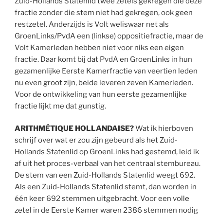
Zuid-Hollands Statenlid twee zetels gekregen die deze
fractie zonder die stem niet had gekregen, ook geen
restzetel. Anderzijds is Volt weliswaar net als
GroenLinks/PvdA een (linkse) oppositiefractie, maar de
Volt Kamerleden hebben niet voor niks een eigen
fractie. Daar komt bij dat PvdA en GroenLinks in hun
gezamenlijke Eerste Kamerfractie van veertien leden
nu even groot zijn, beide leveren zeven Kamerleden.
Voor de ontwikkeling van hun eerste gezamenlijke
fractie lijkt me dat gunstig.
ARITHMÉTIQUE HOLLANDAISE?
Wat ik hierboven
schrijf over wat er zou zijn gebeurd als het Zuid-
Hollands Statenlid op GroenLinks had gestemd, leid ik
af uit het proces-verbaal van het centraal stembureau.
De stem van een Zuid-Hollands Statenlid weegt 692.
Als een Zuid-Hollands Statenlid stemt, dan worden in
één keer 692 stemmen uitgebracht. Voor een volle
zetel in de Eerste Kamer waren 2386 stemmen nodig