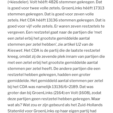
(=kiesdeler). Volt hééft 4826 stemmen gekregen. Dat
is goed voor twee volle zetels. GroenLinks hééft 17313
stemmen gekregen. Dat is goed voor zeven volle
zetels. Het CDA hééft 13136 stemmen gekregen. Dat is
goed voor vijf
volle
zetels. Er waren zeven
restzetels
te
vergeven. Een restzetel gaat naar de partijen die ‘met
een zetel erbij het grootste gemiddelde aantal
stemmen per zetel hebben’, zie
artikel U2 van de
Kieswet
. Het CDA is de partij die de laatste restzetel
kreeg, omdat zij de zevende plek innam van partijen die
met een zetel erbij het grootste gemiddelde aantal
stemmen per zetel heeft. De andere partijen die een
restzetel hebben gekregen, hadden een groter
gemiddelde. Het gemiddeld aantal stemmen per zetel
bij het CDA was namelijk 13136/6=2189. Dat was
groter dan bij GroenLinks (2164) en Volt (1608), zodat
deze partijen geen restzetel hebben gekregen. Maar
wat als? Wat zou er zijn gebeurd als het Zuid-Hollands
Statenlid voor GroenLinks op haar eigen partij had