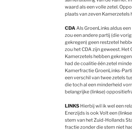
waard als een volle zetel. Oppo
plaats van zeven Kamerzetels
CDA
Als GroenLinks aldus een
zou een andere partij (die vori
gekregen) geen restzetel hebb
zou het CDA zijn geweest. Het C
Kamerzetels hebben gekregen. 
had de coalitie één zetel mind
Kamerfractie GroenLinks-Partij
een verschil van twee zetels tus
die toch al een minderheid vor
belangrijke (linkse) oppositiefr
LINKS
Hierbij wil ik wel een r
Enerzijds is ook Volt een (linkse
stem van het Zuid-Hollands Sta
fractie zonder die stem niet ha