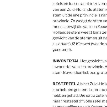
zetels en tussen acht of zeven
van een Zuid-Hollands Statenl
stem uit de ene provincie is nam
provincie. Zo weegt de stem va
meest, terwijl die van een Zeeuw
Hollandse stem weegt bijna ze
gewicht van de stemmen uit de 
zie
artikel U2 Kieswet
(waarin 
genoemd).
INWONERTAL
Het gewicht van
inwonertal van een provincie. 
stem. Bovendien hebben groter
RESTZETEL
Als het Zuid-Holl
zou hebben gestemd, dan zou d
hebben gehad. Die extra zetel 
maar restzetel of volle zetel ma
samenstelling van de Kamer. In