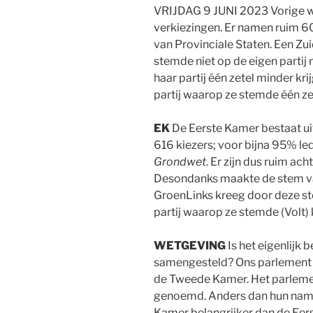
VRIJDAG 9 JUNI 2023 Vorige 
verkiezingen. Er namen ruim 60
van Provinciale Staten. Een Zu
stemde niet op de eigen partij 
haar partij één zetel minder kr
partij waarop ze stemde één zet
EK
De Eerste Kamer bestaat uit
616 kiezers; voor bijna 95% led
Grondwet
. Er zijn dus ruim ac
Desondanks maakte de stem van
GroenLinks kreeg door deze ste
partij waarop ze stemde (Volt) 
WETGEVING
Is het eigenlijk 
samengesteld? Ons parlement b
de Tweede Kamer. Het parleme
genoemd. Anders dan hun nam
Kamer belangrijker dan de Eers