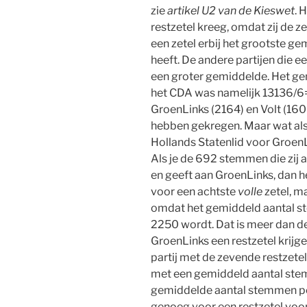
zie
artikel U2 van de Kieswet
. 
restzetel kreeg, omdat zij de z
een zetel erbij het grootste g
heeft. De andere partijen die 
een groter gemiddelde. Het ge
het CDA was namelijk 13136/6=
GroenLinks (2164) en Volt (1608
hebben gekregen. Maar wat als?
Hollands Statenlid voor GroenL
Als je de 692 stemmen die zij a
en geeft aan GroenLinks, dan 
voor een achtste
volle
zetel, m
omdat het gemiddeld aantal st
2250 wordt. Dat is meer dan de
GroenLinks een restzetel krijge
partij met de zevende restzetel
met een gemiddeld aantal stem
gemiddelde aantal stemmen per
genoeg voor een restzetel voor