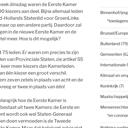
week dinsdag waren de Eerste Kamer
0 kiezers aan deel. Bijna allemaal leden
Binnenhof/(erg
id-Hollands Statenlid voor GroenLinks
*toeslagena
maar op een andere partij. Daardoor zal
ijgen in de nieuwe Eerste Kamer en de
Brussel/Europe
el meer. Hoe is dit mogelijk?
Buitenland
(79)
 75 leden. Er waren om precies te zijn
Gemeenten
(62
en van Provinciale Staten, zie
artikel 55
Internationale 
ht keer meer kiezers dan Kamerleden.
 één kiezer een groot verschil.
Klimaat en om
m zeven zetels in plaats van acht en de
Koninkrijk
(7)
kreeg er twee in plaats van één!
Maatschappelij
belangrijk hoe de Eerste Kamer is
estaat uit twee Kamers: de Eerste en
Mensenrechte
nt wordt ook wel Staten-Generaal
*en corona
en doen vermoeden is de Tweede
te Kamer. Maar dat betekent zeker niet
Politieke partij