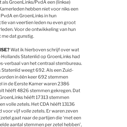
t als GroenLinks/PvdA een (linkse)
 Kamerleden hebben niet voor niks een
at PvdA en GroenLinks in hun
tie van veertien leden nu even groot
rleden. Voor de ontwikkeling van hun
jkt me dat gunstig.
ISE?
Wat ik hierboven schrijf over wat
id-Hollands Statenlid op GroenLinks had
ces-verbaal van het centraal stembureau.
 Statenlid weegt 692. Als een Zuid-
 worden in één keer 692 stemmen
tel in de Eerste Kamer waren 2386
olt hééft 4826 stemmen gekregen. Dat
s. GroenLinks hééft 17313 stemmen
en volle zetels. Het CDA hééft 13136
 voor vijf
volle
zetels. Er waren zeven
zetel gaat naar de partijen die ‘met een
delde aantal stemmen per zetel hebben’,