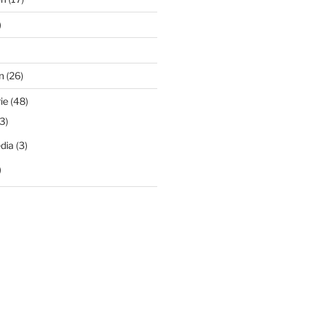
)
n
(26)
ie
(48)
3)
dia
(3)
)