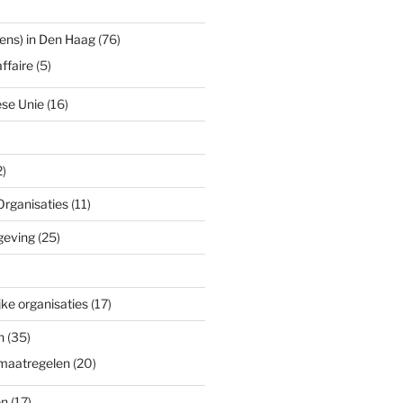
ens) in Den Haag
(76)
ffaire
(5)
se Unie
(16)
)
Organisaties
(11)
geving
(25)
ke organisaties
(17)
n
(35)
maatregelen
(20)
en
(17)