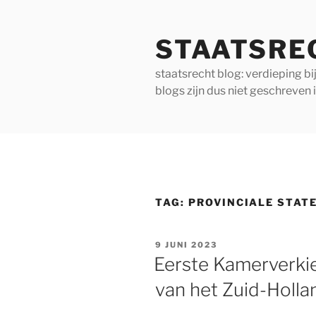
Ga
naar
STAATSRE
de
inhoud
staatsrecht blog: verdieping b
blogs zijn dus niet geschreven 
TAG:
PROVINCIALE STAT
GEPLAATST
9 JUNI 2023
OP
Eerste Kamerverkie
van het Zuid-Holla