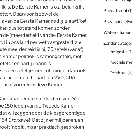
k is. De Eerste Kamer is o.a. belangrijk
Privaatrecht
(1
tten. Daarvoor is zowel de
s van de Eerste Kamer nodig, zie
artikel
Provincies
(36)
 kan dus tot stand komen zonder
Waterschappe
 de (meerderheid van de) Eerste Kamer.
dt in ons land per wet vastgesteld, zie
Zonder categor
ute meerderheid is bij 75 zetels (vanaf)
*migratie
(1
ie Kamer politiek is samengesteld, met
*sociale me
els een partij daarin is
s is een zeteltje meer of minder dan ook
*verkeer
(3
al nu de coalitiepartijen VVD, CDA,
erheid vormen in deze Kamer.
 Kamer gebeuren dat de stem van één
 De 150 leden van de Tweede Kamer
dat wil zeggen door de kiesgerechtigde
el 54 Grondwet
. Dat zijn er miljoenen, en
nooit ‘nooit’, maar praktisch gesproken