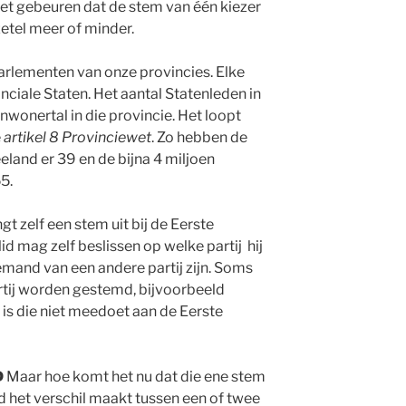
et gebeuren dat de stem van één kiezer
zetel meer of minder.
parlementen van onze provincies. Elke
nciale Staten. Het aantal Statenleden in
inwonertal in die provincie. Het loopt
e
artikel 8 Provinciewet
. Zo hebben de
land er 39 en de bijna 4 miljoen
5.
gt zelf een stem uit bij de Eerste
d mag zelf beslissen op welke partij hij
emand van een andere partij zijn. Soms
artij worden gestemd, bijvoorbeeld
j is die niet meedoet aan de Eerste
D
Maar hoe komt het nu dat die ene stem
d het verschil maakt tussen een of twee