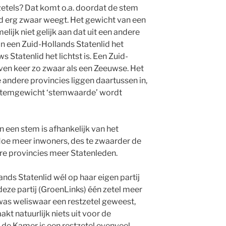
 zetels? Dat komt o.a. doordat de stem
id erg zwaar weegt. Het gewicht van een
elijk niet gelijk aan dat uit een andere
n een Zuid-Hollands Statenlid het
s Statenlid het lichtst is. Een Zuid-
ven keer zo zwaar als een Zeeuwse. Het
andere provincies liggen daartussen in,
stemgewicht ‘stemwaarde’ wordt
 een stem is afhankelijk van het
Hoe meer inwoners, des te zwaarder de
e provincies meer Statenleden.
ands Statenlid wél op haar eigen partij
eze partij (GroenLinks) één zetel meer
was weliswaar een restzetel geweest,
akt natuurlijk niets uit voor de
 de Kamer is een restzetel evenveel