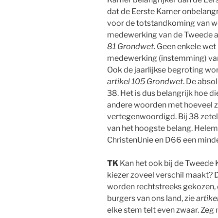
dat de Eerste Kamer onbelangrij
voor de totstandkoming van we
medewerking van de Tweede al
81 Grondwet
. Geen enkele wet
medewerking (instemming) van
Ook de jaarlijkse begroting wor
artikel 105 Grondwet
. De absol
38. Het is dus belangrijk hoe d
andere woorden met hoeveel zet
vertegenwoordigd. Bij 38 zetel
van het hoogste belang. Helema
ChristenUnie en D66 een mind
TK
Kan het ook bij de Tweede
kiezer zoveel verschil maakt?
worden rechtstreeks gekozen, 
burgers van ons land, zie
artik
elke stem telt even zwaar. Zeg 