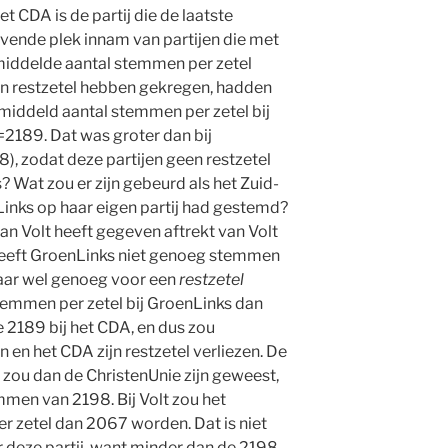
Het CDA is de partij die de laatste
evende plek innam van partijen die met
emiddelde aantal stemmen per zetel
een restzetel hebben gekregen, hadden
middeld aantal stemmen per zetel bij
2189. Dat was groter dan bij
), zodat deze partijen geen restzetel
 Wat zou er zijn gebeurd als het Zuid-
inks op haar eigen partij had gestemd?
an Volt heeft gegeven aftrekt van Volt
heeft GroenLinks niet genoeg stemmen
aar wel genoeg voor een
restzetel
emmen per zetel bij GroenLinks dan
 2189 bij het CDA, en dus zou
n en het CDA zijn restzetel verliezen. De
 zou dan de ChristenUnie zijn geweest,
men van 2198. Bij Volt zou het
 zetel dan 2067 worden. Dat is niet
 deze partij, want minder dan de 2198