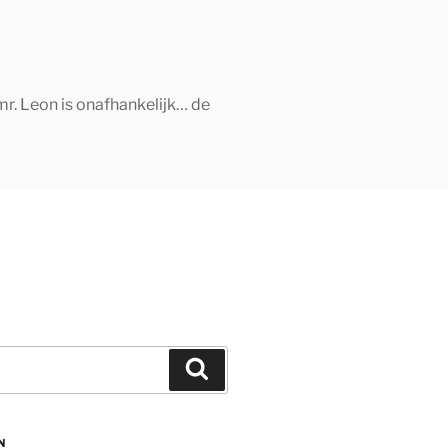
mr. Leon is onafhankelijk… de
Zoeken
N