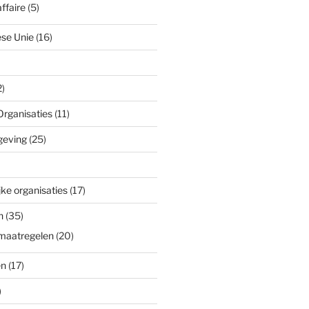
ffaire
(5)
se Unie
(16)
)
Organisaties
(11)
geving
(25)
ke organisaties
(17)
n
(35)
maatregelen
(20)
en
(17)
)