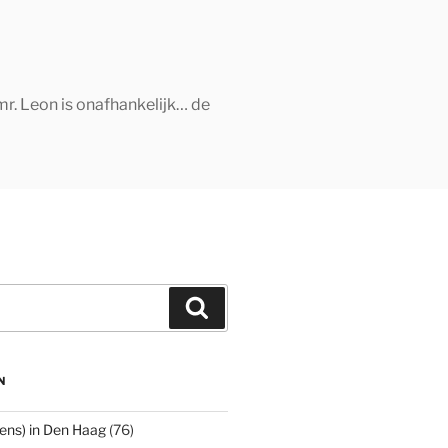
mr. Leon is onafhankelijk… de
Zoeken
N
ens) in Den Haag
(76)