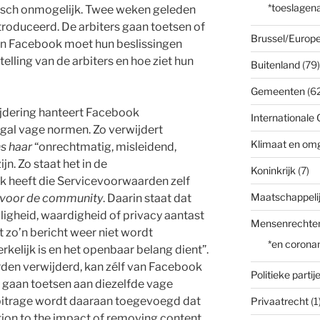
*toeslagena
sch onmogelijk. Twee weken geleden
roduceerd. De arbiters gaan toetsen of
Brussel/Europe
 en Facebook moet hun beslissingen
elling van de arbiters en hoe ziet hun
Buitenland
(79)
Gemeenten
(62
jdering hanteert Facebook
Internationale 
al vage normen. Zo verwijdert
Klimaat en om
s haar
“onrechtmatig, misleidend,
jn. Zo staat het in de
Koninkrijk
(7)
 heeft die Servicevoorwaarden zelf
Maatschappelij
n voor de community
. Daarin staat dat
iligheid, waardigheid of privacy aantast
Mensenrechte
 zo’n bericht weer niet wordt
*en corona
kelijk is en het openbaar belang dient”.
rden verwijderd, kan zélf van Facebook
Politieke partij
 gaan toetsen aan diezelfde vage
rbitrage wordt daaraan toegevoegd dat
Privaatrecht
(1
ention to the impact of removing content