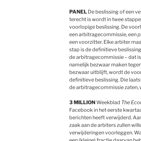
PANEL
De beslissing of een ve
terecht is wordt in twee stapp
voorlopige beslissing. De voo
een arbitragecommissie, een
p
een voorzitter. Elke arbiter maa
stap is de definitieve beslissi
de arbitragecommissie – dat is
namelijk bezwaar maken tegen d
bezwaar uitblijft, wordt de vo
definitieve beslissing. Die laat
de arbitragecommissie zaten, 
3 MILLION
Weekblad
The Eco
Facebook in het eerste kwartaal
berichten heeft verwijderd. Aa
zaak aan de arbiters zullen wi
verwijderingen voorleggen. Waa
een (kleine) fractie daarvan b