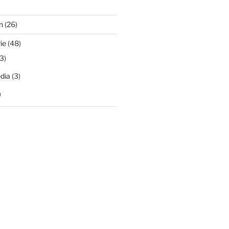
n
(26)
ie
(48)
3)
dia
(3)
)