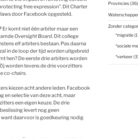
Provincies
(36)
protecting free expression
”.
Dit Charter
Bylaws door Facebook opgesteld.
Waterschappe
Zonder categor
F
Er komt niet één arbiter maar een
*migratie
(1
naamde
Oversight Board
. Dit college
nstens elf arbiters bestaan. Pas daarna
*sociale me
zal in de loop der tijd worden uitgebreid
*verkeer
(3
emt hen? De eerste drie arbiters worden
ij worden tevens de drie voorzitters
de
co-chairs
.
ters kiezen acht andere leden. Facebook
ng en selectie van deze acht, maar
zitters een eigen keuze. De drie
 beslissing levert nog geen
 want daarvoor is goedkeuring nodig