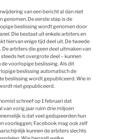
rwijdering van een bericht al dan niet
en genomen. De eerste stap is de
rlopige beslissing wordt genomen door
anel
. Die bestaat uit enkele arbiters en
kt hiervan enige tijd deel uit. De tweede
ng. De arbiters die geen deel uitmaken van
 steeds het overgrote deel – kunnen
e voorlopige beslissing. Als dit
orlopige beslissing automatisch de
ste beslissing wordt gepubliceerd. Wie in
wordt niet gepubliceerd.
nomist
schreef op 1 februari dat
 van vorig jaar ruim drie miljoen
nnemelijk is dat veel gedupeerden hun
llen voorleggen; Facebook mag ook zelf
rschijnlijk kunnen de arbiters slechts
ehandelen. Wie bepaalt welke