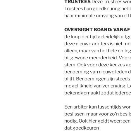
TRUSTEES
Deze Trustees wo
Trustees hun goedkeuring hebb
haar minimale omvang van elf he
OVERSIGHT BOARD: VANAF
de loop der tijd geleidelijk uit
deze nieuwe arbiters is niet me
alleen, maar van het hele colleg
bij gewone meerderheid. Voorz
stem. Ook voor deze keuzes ge
benoeming van nieuwe leden d
blijft. Benoemingen zijn steeds
mogelijkheid van verlenging. 
bekendgemaakt zodat iedereen w
Een arbiter kan tussentijds wo
beslissen, maar voor zo’n besl
nodig. Ook hier geldt weer: een 
dat goedkeuren