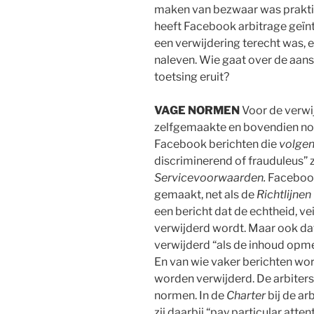
maken van bezwaar was prakti
heeft Facebook arbitrage geïnt
een verwijdering terecht was,
naleven. Wie gaat over de aanst
toetsing eruit?
VAGE NORMEN
Voor de verwi
zelfgemaakte en bovendien nog
Facebook berichten die
volgen
discriminerend of frauduleus” zi
Servicevoorwaarden.
Facebook
gemaakt, net als de
Richtlijne
een bericht dat de echtheid, ve
verwijderd wordt. Maar ook dat
verwijderd “als de inhoud opmer
En van wie vaker berichten wo
worden verwijderd. De arbiters
normen. In de
Charter
bij de a
zij daarbij “pay particular att