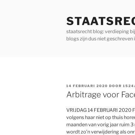
Ga
naar
STAATSRE
de
inhoud
staatsrecht blog: verdieping b
blogs zijn dus niet geschreven 
GEPLAATST
14 FEBRUARI 2020
DOOR
1524
OP
Arbitrage voor Fa
VRIJDAG 14 FEBRUARI 2020 Fac
volgens haar niet op thuis horen
maanden van vorig jaar ruim 3 
wordt zo’n verwijdering als o