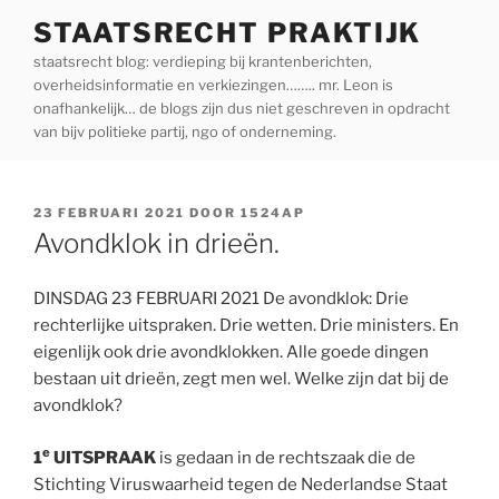
Ga
STAATSRECHT PRAKTIJK
naar
staatsrecht blog: verdieping bij krantenberichten,
de
overheidsinformatie en verkiezingen…….. mr. Leon is
inhoud
onafhankelijk… de blogs zijn dus niet geschreven in opdracht
van bijv politieke partij, ngo of onderneming.
GEPLAATST
23 FEBRUARI 2021
DOOR
1524AP
OP
Avondklok in drieën.
DINSDAG 23 FEBRUARI 2021 De avondklok: Drie
rechterlijke uitspraken. Drie wetten. Drie ministers. En
eigenlijk ook drie avondklokken. Alle goede dingen
bestaan uit drieën, zegt men wel. Welke zijn dat bij de
avondklok?
e
1
UITSPRAAK
is gedaan in de rechtszaak die de
Stichting Viruswaarheid tegen de Nederlandse Staat