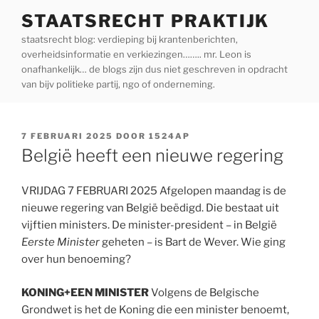
Ga
STAATSRECHT PRAKTIJK
naar
staatsrecht blog: verdieping bij krantenberichten,
de
overheidsinformatie en verkiezingen…….. mr. Leon is
inhoud
onafhankelijk… de blogs zijn dus niet geschreven in opdracht
van bijv politieke partij, ngo of onderneming.
GEPLAATST
7 FEBRUARI 2025
DOOR
1524AP
OP
België heeft een nieuwe regering
VRIJDAG 7 FEBRUARI 2025 Afgelopen maandag is de
nieuwe regering van België beëdigd. Die bestaat uit
vijftien ministers. De minister-president – in België
Eerste Minister
geheten – is Bart de Wever. Wie ging
over hun benoeming?
KONING+EEN MINISTER
Volgens de Belgische
Grondwet is het de Koning die een minister benoemt,