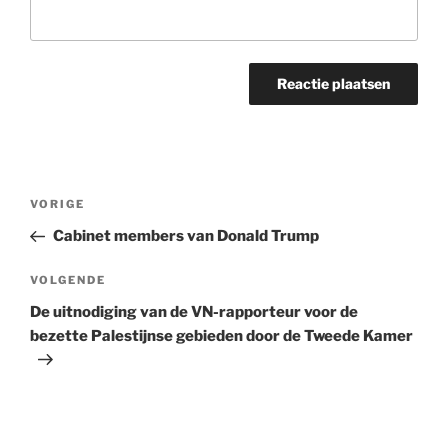
Bericht
Vorig
VORIGE
navigatie
bericht
Cabinet members van Donald Trump
Volgend
VOLGENDE
bericht
De uitnodiging van de VN-rapporteur voor de
bezette Palestijnse gebieden door de Tweede Kamer