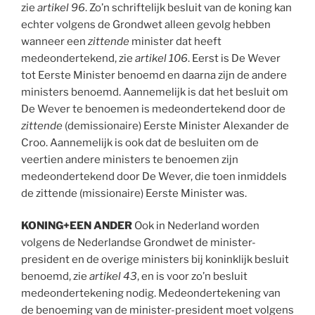
zie
artikel 96
. Zo’n schriftelijk besluit van de koning kan
echter volgens de Grondwet alleen gevolg hebben
wanneer een
zittende
minister dat heeft
medeondertekend, zie
artikel 106
. Eerst is De Wever
tot Eerste Minister benoemd en daarna zijn de andere
ministers benoemd. Aannemelijk is dat het besluit om
De Wever te benoemen is medeondertekend door de
zittende
(demissionaire) Eerste Minister Alexander de
Croo. Aannemelijk is ook dat de besluiten om de
veertien andere ministers te benoemen zijn
medeondertekend door De Wever, die toen inmiddels
de zittende (missionaire) Eerste Minister was.
KONING+EEN ANDER
Ook in Nederland worden
volgens de Nederlandse Grondwet de minister-
president en de overige ministers bij koninklijk besluit
benoemd, zie
artikel 43
, en is voor zo’n besluit
medeondertekening nodig. Medeondertekening van
de benoeming van de minister-president moet volgens