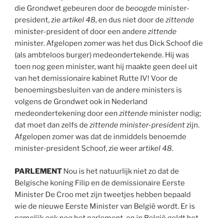
die Grondwet gebeuren door de
beoogde
minister-
president, zie
artikel 48
, en dus niet door de
zittende
minister-president of door een andere
zittende
minister. Afgelopen zomer was het dus Dick Schoof die
(als ambteloos burger) medeondertekende. Hij was
toen nog geen minister, want hij maakte geen deel uit
van het demissionaire kabinet Rutte IV! Voor de
benoemingsbesluiten van de andere ministers is
volgens de Grondwet ook in Nederland
medeondertekening door een
zittende
minister nodig;
dat moet dan zelfs de
zittende
minister-president
zijn.
Afgelopen zomer was dat de inmiddels benoemde
minister-president Schoof, zie weer
artikel 48
.
PARLEMENT
Nou is het natuurlijk niet zo dat de
Belgische koning Filip en de demissionaire Eerste
Minister De Croo met zijn tweetjes hebben bepaald
wie de nieuwe Eerste Minister van België wordt. Er is
namelijk ook nog het parlement, en in België geldt het