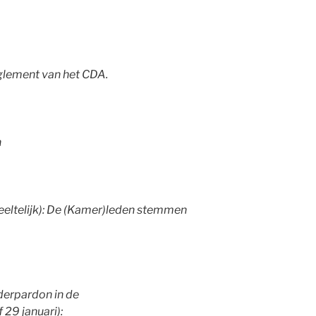
eglement van het CDA.
n
eeltelijk): De (Kamer)leden stemmen
derpardon in de
 29 januari):