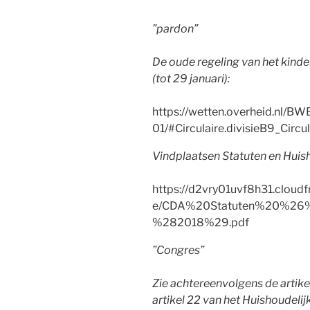
”
pardon
”
De oude regeling van het kind
(tot 29 januari):
https://wetten.overheid.nl/
01/#Circulaire.divisieB9_Circul
Vindplaatsen Statuten en Huis
https://d2vry01uvf8h31.cloud
e/CDA%20Statuten%20%26%
%282018%29.pdf
”Congres”
Zie achtereenvolgens de artike
artikel 22 van het Huishoudelij