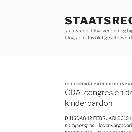
Ga
naar
STAATSRE
de
inhoud
staatsrecht blog: verdieping b
blogs zijn dus niet geschreven 
GEPLAATST
12 FEBRUARI 2019
DOOR
1524
OP
CDA-congres en de
kinderpardon
DINSDAG 12 FEBRUARI 2019 He
partijcongres
– ledenvergader