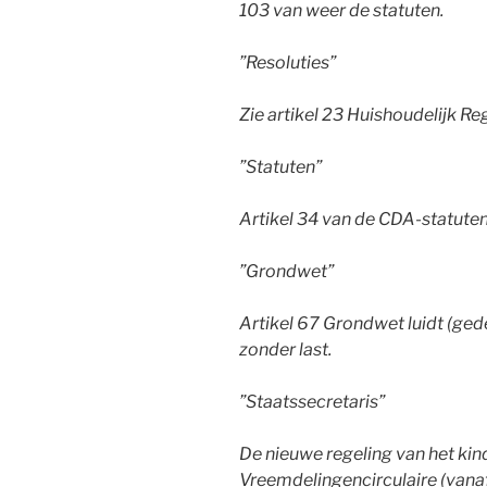
103 van weer de statuten.
”Resoluties”
Zie artikel 23 Huishoudelijk R
”Statuten”
Artikel 34 van de CDA-statute
”Grondwet”
Artikel 67 Grondwet luidt (ged
zonder last.
”Staatssecretaris”
De nieuwe regeling van het kin
Vreemdelingencirculaire (vanaf