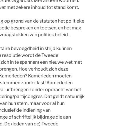
worden afgerond
. Met andere woorden:
wet
met zekere inhoud tot stand komt.
g op grond van de statuten het politieke
ctie bespreken en toetsen, en het mag
raagstukken van politiek beleid.
taire bevoegdheid in strijd kunnen
de resolutie wordt de Tweede
ich in te spannen) een nieuwe wet met
 brengen. Hoe verhoudt zich deze
n Kamerleden? Kamerleden moeten
 stemmen zonder last! Kamerleden
val uitbrengen zonder opdracht van het
ering/partijcongres. Dat geldt natuurlijk
 van hun stem, maar voor al hun
clusief de indiening van
e of schriftelijk bijdrage die aan
d. De (leden van de) Tweede