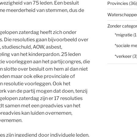
ezigheid van 75 leden. Een besluit
Provincies
(36)
e meerderheid van stemmen, dus de
Waterschappe
Zonder categor
gelopen zaterdag heeft zich onder
*migratie
(1
. Die resoluties gaan bijvoorbeeld over
*sociale me
t, studieschuld, AOW, asbest,
eling van het kinderpardon. 25 leden
*verkeer
(3
e voorleggen aan het partijcongres, die
n slotte over besluit om hem al dan niet
leden maar ook elke provinciale of
n resolutie voorleggen. Ook het
k van de partij mogen dat doen, tenzij
elopen zaterdag zijn er 17 resoluties
rdt samen met een preadvies van het
preadvies kan luiden
overnemen
,
overnemen
.
ies zijn ingediend door individuele leden.