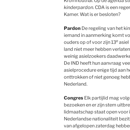
Kromhouthal. Op de agenda sto
kinderpardon.
CDA is een reger
Kamer. Wat is er besloten?
Pardon
De regeling van het ki
iemand in aanmerking komt voor 
e
ouders op of voor zijn 13
asiel
land niet meer hebben verlaten
weinig asielzoekers daadwerkel
De IND heeft hun aanvraag vee
asielprocedure enige tijd aan 
onttrokken of niet genoeg heb
Nederland.
Congres
Elk partijlid mag vol
bezoeken en er zijn stem uitbre
lidmaatschap staat open voor ie
Nederlandse nationaliteit bezit
van afgelopen zaterdag hebbe