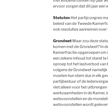
met kinderen binnen vijf jaar 
ervoor zorgen dat dit jaar een
Statuten
Het partijcongres ma
beleid van de Tweede Kamerfra
ook resoluties aannemen over v
Grondwet
Maar zou deze statu
komen met de
Grondwet
? In 
Kamerfractie opgeroepen om (z
een zekere inhoud tot stand te
oproep tot het lastverbod va
volgens de Grondwet namelijk
moeten hun stem dus in elk ge
partijbestuur of de ledenvergad
niet alleen voor het uitbrengen
werkzaamheden in de Kamer, in
wetsvoorstellen en de mondeling
wetsvoorstellen wordt gelever