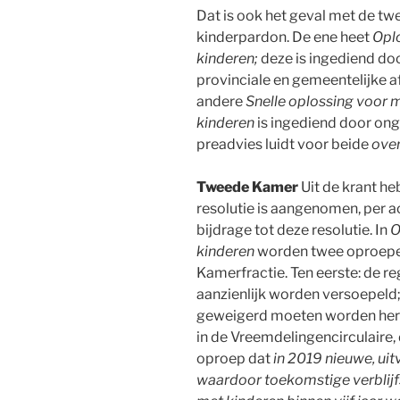
Dat is ook het geval met de twe
kinderpardon. De ene heet
Opl
kinderen;
deze is ingediend doo
provinciale en gemeentelijke 
andere
Snelle oplossing voor 
kinderen
is ingediend door ong
preadvies luidt voor beide
ove
Tweede Kamer
Uit de krant h
resolutie is aangenomen, per a
bijdrage tot deze resolutie. In
O
kinderen
worden twee oproepe
Kamerfractie. Ten eerste: de r
aanzienlijk worden versoepeld;
geweigerd moeten worden her
in de Vreemdelingencirculaire, 
oproep dat
in 2019 nieuwe, ui
waardoor toekomstige verblijf