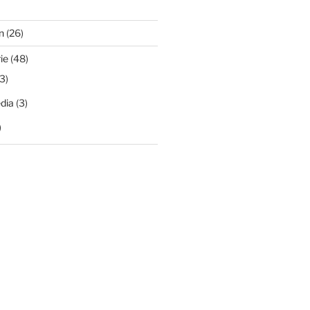
n
(26)
ie
(48)
3)
dia
(3)
)