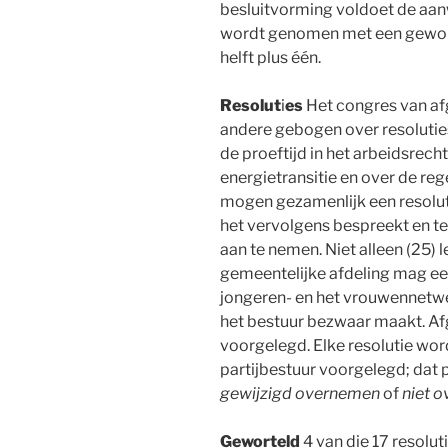
besluitvorming voldoet de aanw
wordt genomen met een gewon
helft plus één.
Resolut
i
es
Het congres van af
andere gebogen over resoluties
de proeftijd in het arbeidsrech
energietransitie en over de reg
mogen gezamenlijk een resoluti
het vervolgens bespreekt en te
aan te nemen. Niet alleen (25) 
gemeentelijke afdeling mag ee
jongeren- en het vrouwennetwer
het bestuur bezwaar maakt. Afg
voorgelegd. Elke resolutie wo
partijbestuur voorgelegd; dat 
gewijzigd overnemen
of
niet 
Geworteld
4 van die 17 resolut