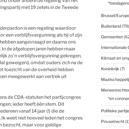
nd onder andere de regeling van het
*toeslagena
ingspartij met 19 zetels in de Tweede
Brussel/Europe
Buitenland
(79)
nderpardon is een regeling waardoor
een verblijfsvergunning als hij of zijn
Gemeenten
(62
 hebben aangevraagd en daarna ons
Internationale 
. In de afgelopen jaren hebben maar
ijk zo’n verblijfsvergunning gekregen.
Klimaat en om
lal geweigerd, omdat ouders zich na de
Koninkrijk
(7)
het toezicht van de overheid hebben
ben meegewerkt aan vertrek uit
Maatschappelij
Mensenrechte
gens de CDA-statuten het partijcongres
*en corona
ngen; ieder heeft één stem. Dit
dereen vanaf 14 jaar (!) die de
Politieke partij
. Ik weet niet hoeveel leden het congres
Privaatrecht
(1
n bezocht, maar voor geldige