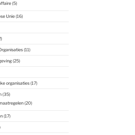
ffaire
(5)
se Unie
(16)
)
Organisaties
(11)
geving
(25)
ke organisaties
(17)
n
(35)
maatregelen
(20)
en
(17)
)