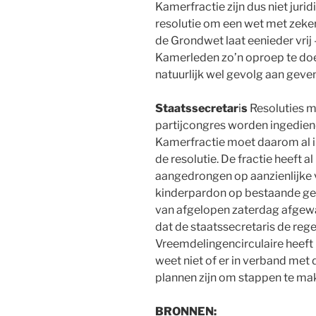
Kamerfractie zijn dus niet jur
resolutie om een wet met zeker
de Grondwet laat eenieder vrij 
Kamerleden zo’n oproep te do
natuurlijk wel gevolg aan geven
Staatssecretar
i
s
Resoluties m
partijcongres worden ingediend
Kamerfractie moet daarom al in
de resolutie. De fractie heeft al
aangedrongen op aanzienlijke 
kinderpardon op bestaande gev
van afgelopen zaterdag afgewac
dat de staatssecretaris de rege
Vreemdelingencirculaire heeft h
weet niet of er in verband met 
plannen zijn om stappen te ma
BRONNEN: