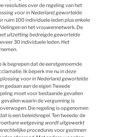
e resoluties over de regeling van het
ossing voor in Nederland gewortelde
r ruim 100 individuele leden plus enkele
afdelingen en het vrouwennetwerk. De
met uitzetting bedreigde gewortelde
eveer 30 individuele leden. Het
rnemen
.
eb ik begrepen dat de eerstgenoemde
cclamatie. Ik beperk me nu in deze
plossing voor in Nederland gewortelde
n gedaan aan de eigen Tweede
egeling moet voor bestaande gevallen
 gevallen waarin de vergunning is
overwogen. Die regeling is opgenomen
dat is een
beleidsregel
. Ten tweede: de
tvoerbare wetgeving wordt uitgewerkt
srechtelijke procedures voor gezinnen