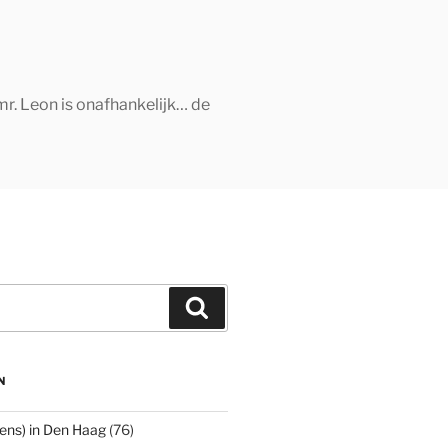
mr. Leon is onafhankelijk… de
Zoeken
N
ens) in Den Haag
(76)