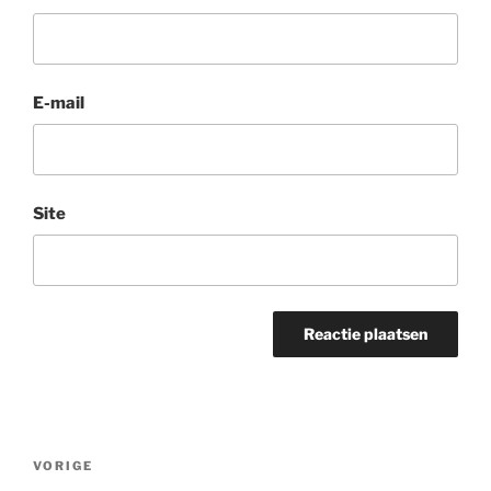
E-mail
Site
Bericht
Vorig
VORIGE
navigatie