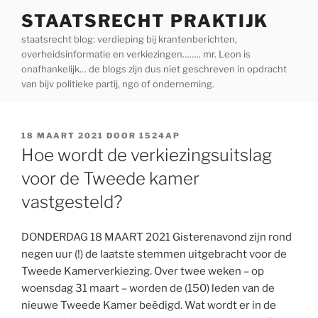
Ga
STAATSRECHT PRAKTIJK
naar
staatsrecht blog: verdieping bij krantenberichten,
de
overheidsinformatie en verkiezingen…….. mr. Leon is
inhoud
onafhankelijk… de blogs zijn dus niet geschreven in opdracht
van bijv politieke partij, ngo of onderneming.
GEPLAATST
18 MAART 2021
DOOR
1524AP
OP
Hoe wordt de verkiezingsuitslag
voor de Tweede kamer
vastgesteld?
DONDERDAG 18 MAART 2021 Gisterenavond zijn rond
negen uur (!) de laatste stemmen uitgebracht voor de
Tweede Kamerverkiezing. Over twee weken – op
woensdag 31 maart – worden de (150) leden van de
nieuwe Tweede Kamer beëdigd. Wat wordt er in de