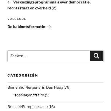
bericht
Verkiezingsprogramma’s over democratie,
rechtsstaat en overheid (2)
Volgend
VOLGENDE
bericht
De kabinetsformatie
Zoeken
Zoeke
naar:
CATEGORIEËN
Binnenhof/(ergens) in Den Haag
(76)
*toeslagenaffaire
(5)
Brussel/Europese Unie
(16)