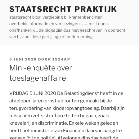
Ga
STAATSRECHT PRAKTIJK
naar
staatsrecht blog: verdieping bij krantenberichten,
de
overheidsinformatie en verkiezingen…….. mr. Leon is
inhoud
onafhankelijk… de blogs zijn dus niet geschreven in opdracht
van bijv politieke partij, ngo of onderneming.
GEPLAATST
5 JUNI 2020
DOOR
1524AP
OP
Mini-enquête over
toeslagenaffaire
VRIJDAG 5 JUNI 2020 De Belastingdienst heeft in de
afgelopen jaren ernstige fouten gemaakt bij de
terugvordering van kinderopvangtoeslag. Daarbij zijn
misschien zelfs strafbare feiten begaan, zoals
knevelarij en discriminatie. Enkele weken geleden
heeft het ministerie van Financiën daarvan aangifte
gedaan (bij de politie). Afgelopen dinsdag heeft de