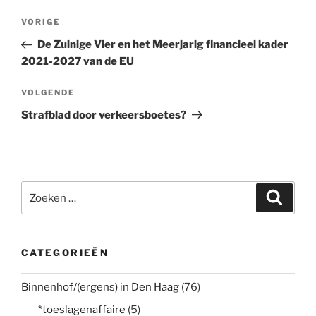
Bericht
Vorig
VORIGE
navigatie
bericht
De Zuinige Vier en het Meerjarig financieel kader
2021-2027 van de EU
Volgend
VOLGENDE
bericht
Strafblad door verkeersboetes?
Zoeken
Zoeke
naar:
CATEGORIEËN
Binnenhof/(ergens) in Den Haag
(76)
*toeslagenaffaire
(5)