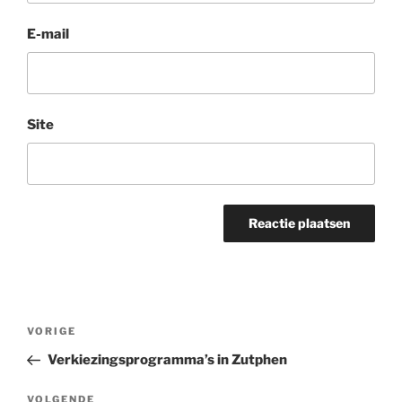
E-mail
Site
Bericht
Vorig
VORIGE
navigatie
bericht
Verkiezingsprogramma’s in Zutphen
Volgend
VOLGENDE