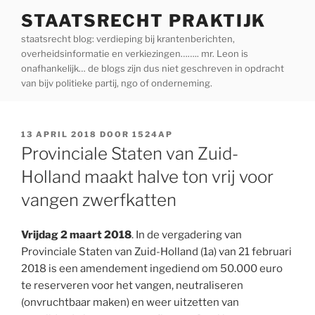
Ga
STAATSRECHT PRAKTIJK
naar
staatsrecht blog: verdieping bij krantenberichten,
de
overheidsinformatie en verkiezingen…….. mr. Leon is
inhoud
onafhankelijk… de blogs zijn dus niet geschreven in opdracht
van bijv politieke partij, ngo of onderneming.
GEPLAATST
13 APRIL 2018
DOOR
1524AP
OP
Provinciale Staten van Zuid-
Holland maakt halve ton vrij voor
vangen zwerfkatten
Vrijdag 2 maart 2018
. In de vergadering van
Provinciale Staten van Zuid-Holland (1a) van 21 februari
2018 is een amendement ingediend om 50.000 euro
te reserveren voor het vangen, neutraliseren
(onvruchtbaar maken) en weer uitzetten van