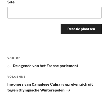
Site
Bericht
Vorig
VORIGE
navigatie
bericht
De agenda van het Franse parlement
Volgend
VOLGENDE
bericht
Inwoners van Canadese Calgary spreken zich uit
tegen Olympische Winterspelen