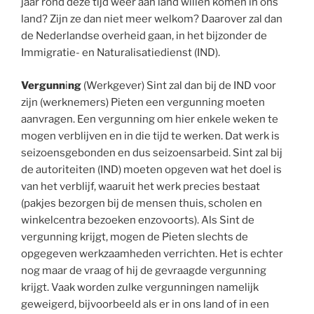
jaar rond deze tijd weer aan land willen komen in ons
land? Zijn ze dan niet meer welkom? Daarover zal dan
de Nederlandse overheid gaan, in het bijzonder de
Immigratie- en Naturalisatiedienst (IND).
Vergunn
i
ng
(Werkgever) Sint zal dan bij de IND voor
zijn (werknemers) Pieten een vergunning moeten
aanvragen. Een vergunning om hier enkele weken te
mogen verblijven en in die tijd te werken. Dat werk is
seizoensgebonden en dus seizoensarbeid. Sint zal bij
de autoriteiten (IND) moeten opgeven wat het doel is
van het verblijf, waaruit het werk precies bestaat
(pakjes bezorgen bij de mensen thuis, scholen en
winkelcentra bezoeken enzovoorts). Als Sint de
vergunning krijgt, mogen de Pieten slechts de
opgegeven werkzaamheden verrichten. Het is echter
nog maar de vraag of hij de gevraagde vergunning
krijgt. Vaak worden zulke vergunningen namelijk
geweigerd, bijvoorbeeld als er in ons land of in een