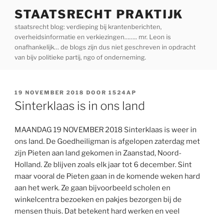
Ga
STAATSRECHT PRAKTIJK
naar
staatsrecht blog: verdieping bij krantenberichten,
de
overheidsinformatie en verkiezingen…….. mr. Leon is
inhoud
onafhankelijk… de blogs zijn dus niet geschreven in opdracht
van bijv politieke partij, ngo of onderneming.
GEPLAATST
19 NOVEMBER 2018
DOOR
1524AP
OP
Sinterklaas is in ons land
MAANDAG 19 NOVEMBER 2018 Sinterklaas is weer in
ons land. De Goedheiligman is afgelopen zaterdag met
zijn Pieten aan land gekomen in Zaanstad, Noord-
Holland. Ze blijven zoals elk jaar tot 6 december. Sint
maar vooral de Pieten gaan in de komende weken hard
aan het werk. Ze gaan bijvoorbeeld scholen en
winkelcentra bezoeken en pakjes bezorgen bij de
mensen thuis. Dat betekent hard werken en veel