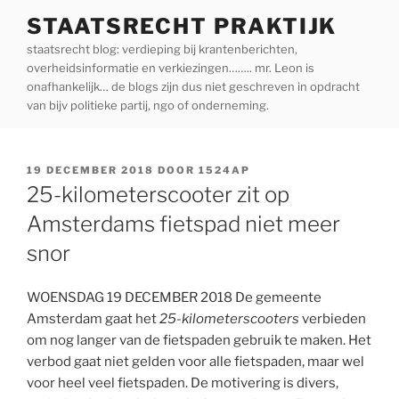
Ga
STAATSRECHT PRAKTIJK
naar
staatsrecht blog: verdieping bij krantenberichten,
de
overheidsinformatie en verkiezingen…….. mr. Leon is
inhoud
onafhankelijk… de blogs zijn dus niet geschreven in opdracht
van bijv politieke partij, ngo of onderneming.
GEPLAATST
19 DECEMBER 2018
DOOR
1524AP
OP
25-kilometerscooter zit op
Amsterdams fietspad niet meer
snor
WOENSDAG 19 DECEMBER 2018 De gemeente
Amsterdam gaat het
25-kilometerscooters
verbieden
om nog langer van de fietspaden gebruik te maken. Het
verbod gaat niet gelden voor alle fietspaden, maar wel
voor heel veel fietspaden. De motivering is divers,