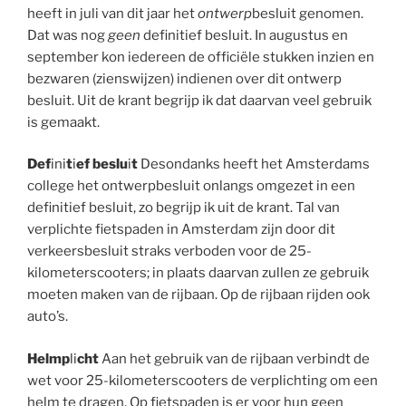
heeft in juli van dit jaar het
ontwerp
besluit genomen.
Dat was nog
geen
definitief besluit. In augustus en
september kon iedereen de officiële stukken inzien en
bezwaren (zienswijzen) indienen over dit ontwerp
besluit. Uit de krant begrijp ik dat daarvan veel gebruik
is gemaakt.
Def
ini
t
i
ef beslu
i
t
Desondanks heeft het Amsterdams
college het ontwerpbesluit onlangs omgezet in een
definitief besluit, zo begrijp ik uit de krant. Tal van
verplichte fietspaden in Amsterdam zijn door dit
verkeersbesluit straks verboden voor de 25-
kilometerscooters; in plaats daarvan zullen ze gebruik
moeten maken van de rijbaan. Op de rijbaan rijden ook
auto’s.
Helmp
li
cht
Aan het gebruik van de rijbaan verbindt de
wet voor 25-kilometerscooters de verplichting om een
helm te dragen. Op fietspaden is er voor hun geen