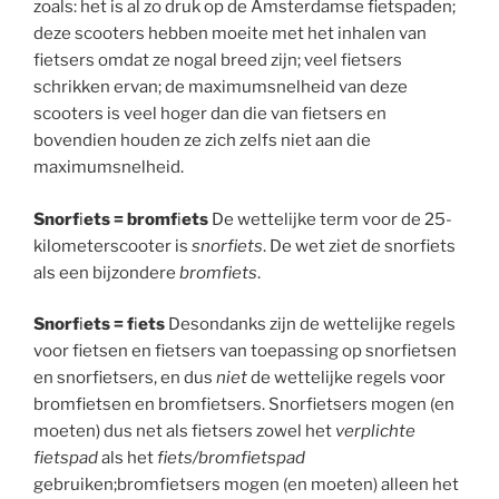
zoals: het is al zo druk op de Amsterdamse fietspaden;
deze scooters hebben moeite met het inhalen van
fietsers omdat ze nogal breed zijn; veel fietsers
schrikken ervan; de maximumsnelheid van deze
scooters is veel hoger dan die van fietsers en
bovendien houden ze zich zelfs niet aan die
maximumsnelheid.
Snorf
i
ets = bromf
i
ets
De wettelijke term voor de 25-
kilometerscooter is
snorfiets
. De wet ziet de snorfiets
als een bijzondere
bromfiets
.
Snorf
i
ets = f
i
ets
Desondanks zijn de wettelijke regels
voor fietsen en fietsers van toepassing op snorfietsen
en snorfietsers, en dus
niet
de wettelijke regels voor
bromfietsen en bromfietsers. Snorfietsers mogen (en
moeten) dus net als fietsers zowel het
verplichte
fietspad
als het
fiets/bromfietspad
gebruiken;bromfietsers mogen (en moeten) alleen het