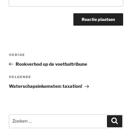
Bericht
Vorig
VORIGE
navigatie
bericht
Rookverbod op de voetbaltribune
Volgend
VOLGENDE
bericht
Waterschapsinkomsten: taxation!
Zoeken
Zoeke
naar: