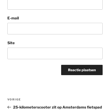
E-mail
Site
Bericht
Vorig
VORIGE
navigatie
bericht
25-kilometerscooter zit op Amsterdams fietspad