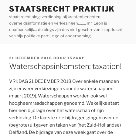
Ga
STAATSRECHT PRAKTIJK
naar
staatsrecht blog: verdieping bij krantenberichten,
de
overheidsinformatie en verkiezingen…….. mr. Leon is
inhoud
onafhankelijk… de blogs zijn dus niet geschreven in opdracht
van bijv politieke partij, ngo of onderneming.
GEPLAATST
21 DECEMBER 2018
DOOR
1524AP
OP
Waterschapsinkomsten: taxation!
VRIJDAG 21 DECEMBER 2018 Over enkele maanden
zijn er weer verkiezingen voor de waterschappen
(maart 2019). Waterschappen worden ook wel
hoogheemraadschappen genoemd. Wekelijks staat
hier een bijdrage over het waterschap of zijn
verkiezing. De laatste drie bijdragen gingen over de
(begrote) uitgaven en taken van (het Zuid-Hollandse)
Delfland. De bijdrage van deze week gaat over de