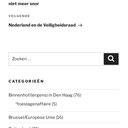
niet meer snor
Volgend
VOLGENDE
bericht
Nederland en de Veiligheidsraad
Zoeken
Zoeke
naar:
CATEGORIEËN
Binnenhof/(ergens) in Den Haag
(76)
*toeslagenaffaire
(5)
Brussel/Europese Unie
(16)