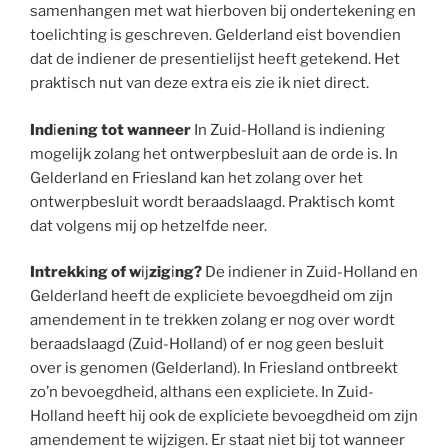
samenhangen met wat hierboven bij ondertekening en
toelichting is geschreven. Gelderland eist bovendien
dat de indiener de presentielijst heeft getekend. Het
praktisch nut van deze extra eis zie ik niet direct.
Ind
i
en
i
ng tot wanneer
In Zuid-Holland is indiening
mogelijk zolang het ontwerpbesluit aan de orde is. In
Gelderland en Friesland kan het zolang over het
ontwerpbesluit wordt beraadslaagd. Praktisch komt
dat volgens mij op hetzelfde neer.
Intrekk
i
ng of w
ij
zig
i
ng?
De indiener in Zuid-Holland en
Gelderland heeft de expliciete bevoegdheid om zijn
amendement in te trekken zolang er nog over wordt
beraadslaagd (Zuid-Holland) of er nog geen besluit
over is genomen (Gelderland). In Friesland ontbreekt
zo’n bevoegdheid, althans een expliciete. In Zuid-
Holland heeft hij ook de expliciete bevoegdheid om zijn
amendement te wijzigen. Er staat niet bij tot wanneer