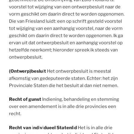
voorstel tot wijziging van een ontwerpbesluit naar de
vorm geschikt om daarin direct te worden opgenomen.
Die van Friesland luidt:
e
en op schrift gesteld voorstel
tot wijziging van een aanhangig voorstel, naar de vorm
geschikt om daarin direct te worden opgenomen. Ik ga
ervan uit dat ontwerpbesluit en aanhangig voorstel op
hetzelfde neerkomt; hieronder spreek ik steeds van
ontwerpbesluit.
(Ontwerp)beslu
i
t
Het ontwerpbesluit is meestal
afkomstig van gedeputeerde staten. Echter: het zijn
Provinciale Staten die het besluit al dan niet nemen.
Recht of gunst
Indiening, behandeling en stemming
over een amendement is in alle drie provincies een
recht.
Recht van
i
nd
i
v
i
dueel Statenl
i
d
Het is in alle drie