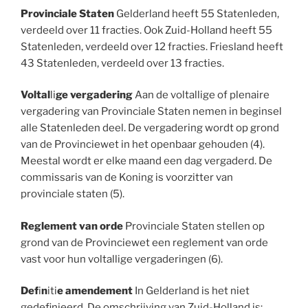
Provinciale Staten
Gelderland heeft 55 Statenleden,
verdeeld over 11 fracties. Ook Zuid-Holland heeft 55
Statenleden, verdeeld over 12 fracties. Friesland heeft
43 Statenleden, verdeeld over 13 fracties.
Voltal
li
ge vergadering
Aan de voltallige of plenaire
vergadering van Provinciale Staten nemen in beginsel
alle Statenleden deel. De vergadering wordt op grond
van de Provinciewet in het openbaar gehouden (4).
Meestal wordt er elke maand een dag vergaderd. De
commissaris van de Koning is voorzitter van
provinciale staten (5).
Reglement van orde
Provinciale Staten stellen op
grond van de Provinciewet een reglement van orde
vast voor hun voltallige vergaderingen (6).
Def
i
n
iti
e amendement
In Gelderland is het niet
gedefinieerd. De omschrijving van Zuid-Holland is: