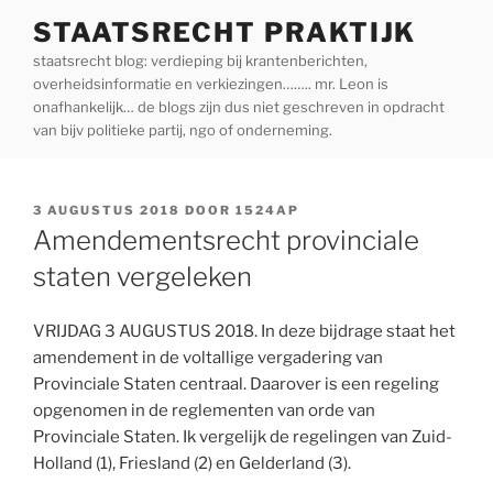
Ga
STAATSRECHT PRAKTIJK
naar
staatsrecht blog: verdieping bij krantenberichten,
de
overheidsinformatie en verkiezingen…….. mr. Leon is
inhoud
onafhankelijk… de blogs zijn dus niet geschreven in opdracht
van bijv politieke partij, ngo of onderneming.
GEPLAATST
3 AUGUSTUS 2018
DOOR
1524AP
OP
Amendementsrecht provinciale
staten vergeleken
VRIJDAG 3 AUGUSTUS 2018. In deze bijdrage staat het
amendement in de voltallige vergadering van
Provinciale Staten centraal. Daarover is een regeling
opgenomen in de reglementen van orde van
Provinciale Staten. Ik vergelijk de regelingen van Zuid-
Holland (1), Friesland (2) en Gelderland (3).