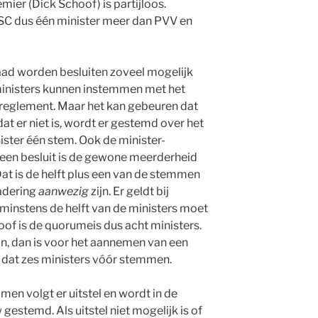
mier (Dick Schoof) is partijloos.
C dus één minister meer dan PVV en
aad worden besluiten zoveel mogelijk
inisters kunnen instemmen met het
1 reglement. Maar het kan gebeuren dat
dat er niet is, wordt er gestemd over het
nister één stem. Ook de minister-
 een besluit is de gewone meerderheid
Dat is de helft plus een van de stemmen
gadering
aanwezig
zijn. Er geldt bij
instens de helft van de ministers moet
hoof is de quorumeis dus acht ministers.
ijn, dan is voor het aannemen van een
 dat zes ministers vóór stemmen.
men volgt er uitstel en wordt in de
estemd. Als uitstel niet mogelijk is of