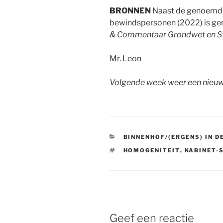
BRONNEN
Naast de genoemde
bewindspersonen (2022) is gera
& Commentaar Grondwet en S
Mr. Leon
Volgende week weer een nieuw
CATEGORIEËN
BINNENHOF/(ERGENS) IN D
TAGS
HOMOGENITEIT
,
KABINET-
Geef een reactie