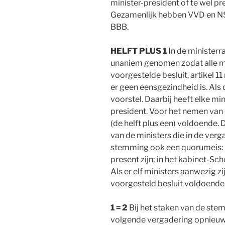
minister-president of te wel pre
Gezamenlijk hebben VVD en NS
BBB.
HELFT PLUS 1
In de ministerr
unaniem genomen zodat alle m
voorgestelde besluit, artikel 1
er geen eensgezindheid is. Als 
voorstel. Daarbij heeft elke mi
president. Voor het nemen van
(de helft plus een) voldoende. 
van de ministers die in de ver
stemming ook een quorumeis: m
present zijn; in het kabinet-Sc
Als er elf ministers aanwezig z
voorgesteld besluit voldoende
1 = 2
Bij het staken van de stem
volgende vergadering opnieuw g