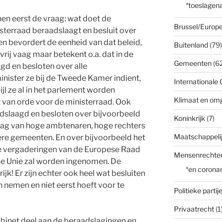
*toeslagena
en eerst de vraag: wat doet de
Brussel/Europe
isterraad beraadslaagt en besluit over
n bevordert de eenheid van dat beleid,
Buitenland
(79)
vrij vaag maar betekent o.a. dat in de
Gemeenten
(62
gd en besloten over alle
nister ze bij de Tweede Kamer indient,
Internationale 
jl ze al in het parlement worden
Klimaat en om
 van orde voor de ministerraad. Ook
adslaagd en besloten over bijvoorbeeld
Koninkrijk
(7)
ag van hoge ambtenaren, hoge rechters
Maatschappelij
re gemeenten. En over bijvoorbeeld het
e vergaderingen van de Europese Raad
Mensenrechte
se Unie zal worden ingenomen. De
*en corona
ijk! Er zijn echter ook heel wat besluiten
n nemen en niet eerst hoeft voor te
Politieke partij
Privaatrecht
(1
binet deel aan de beraadslagingen en