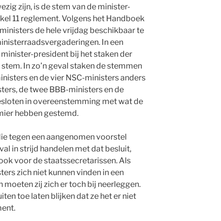
wezig zijn, is de stem van de minister-
ikel 11 reglement. Volgens het Handboek
inisters de hele vrijdag beschikbaar te
ministerraadsvergaderingen. In een
 minister-president bij het staken der
tem. In zo’n geval staken de stemmen
inisters en de vier NSC-ministers anders
ters, de twee BBB-ministers en de
esloten in overeenstemming met wat de
remier hebben gestemd.
die tegen een aangenomen voorstel
l in strijd handelen met dat besluit,
 ook voor de staatssecretarissen. Als
ters zich niet kunnen vinden in een
 moeten zij zich er toch bij neerleggen.
ten toe laten blijken dat ze het er niet
ment.