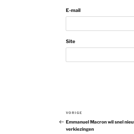
E-mail
Site
Bericht
Vorig
VORIGE
navigatie
bericht
Emmanuel Macron wil snel nie
verkiezingen