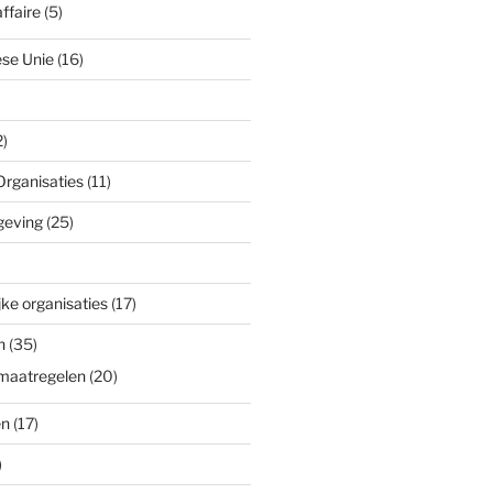
ffaire
(5)
se Unie
(16)
)
Organisaties
(11)
geving
(25)
ke organisaties
(17)
n
(35)
maatregelen
(20)
en
(17)
)