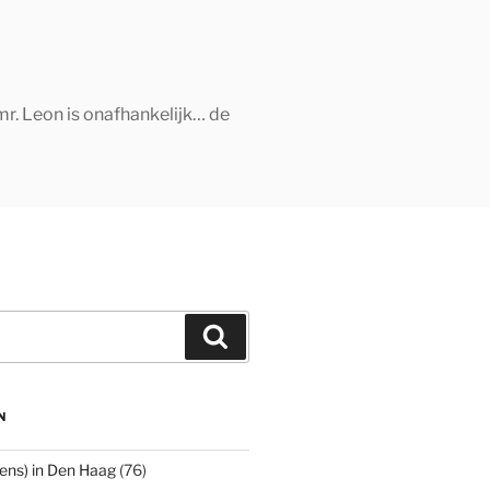
mr. Leon is onafhankelijk… de
Zoeken
N
ens) in Den Haag
(76)