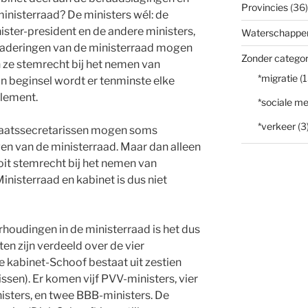
Provincies
(36)
ministerraad? De ministers wél: de
ister-president en de andere ministers,
Waterschappe
rgaderingen van de ministerraad mogen
Zonder categor
 ze stemrecht bij het nemen van
*migratie
(1
 In beginsel wordt er tenminste elke
glement.
*sociale me
*verkeer
(3
aatssecretarissen mogen soms
n van de ministerraad. Maar dan alleen
it stemrecht bij het nemen van
Ministerraad en kabinet is dus niet
rhoudingen in de ministerraad is het dus
en zijn verdeeld over de vier
e kabinet-Schoof bestaat uit zestien
issen). Er komen vijf PVV-ministers, vier
isters, en twee BBB-ministers. De