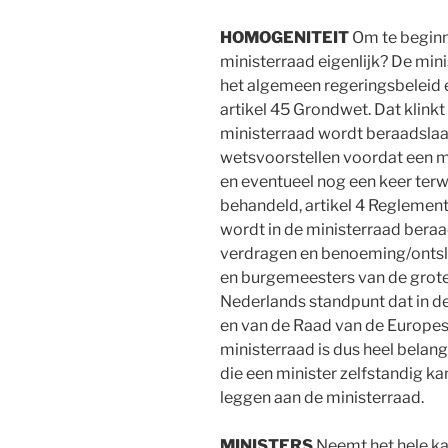
HOMOGENITEIT
Om te beginn
ministerraad eigenlijk? De min
het algemeen regeringsbeleid e
artikel 45 Grondwet. Dat klinkt 
ministerraad wordt beraadslaa
wetsvoorstellen voordat een mi
en eventueel nog een keer terwi
behandeld, artikel 4 Reglement
wordt in de ministerraad bera
verdragen en benoeming/ontsl
en burgemeesters van de grote
Nederlands standpunt dat in d
en van de Raad van de Europe
ministerraad is dus heel belangr
die een minister zelfstandig ka
leggen aan de ministerraad.
MINISTERS
Neemt het hele ka