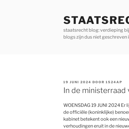
Ga
naar
STAATSRE
de
inhoud
staatsrecht blog: verdieping b
blogs zijn dus niet geschreven 
GEPLAATST
19 JUNI 2024
DOOR
1524AP
OP
In de ministerraad
WOENSDAG 19 JUNI 2024 Er lijk
de officiële (koninklijke) ben
kabinet betekent ook een nieuw
verhoudingen eruit in de nieuw