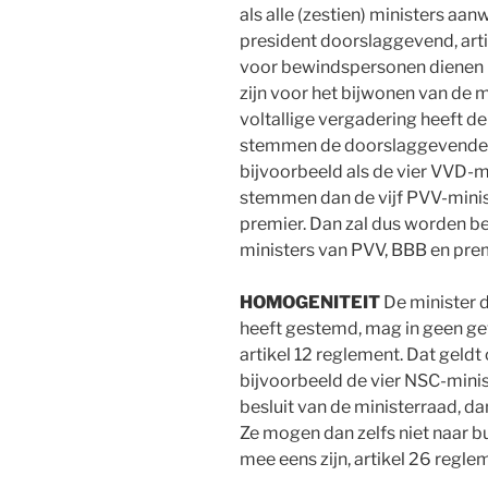
als alle (zestien) ministers aan
president doorslaggevend, art
voor bewindspersonen dienen m
zijn voor het bijwonen van de 
voltallige vergadering heeft de
stemmen de doorslaggevende s
bijvoorbeeld als de vier VVD-m
stemmen dan de vijf PVV-minis
premier. Dan zal dus worden b
ministers van PVV, BBB en p
HOMOGENITEIT
De minister 
heeft gestemd, mag in geen geva
artikel 12 reglement. Dat geldt
bijvoorbeeld de vier NSC-minis
besluit van de ministerraad, dan
Ze mogen dan zelfs niet naar bui
mee eens zijn, artikel 26 regle