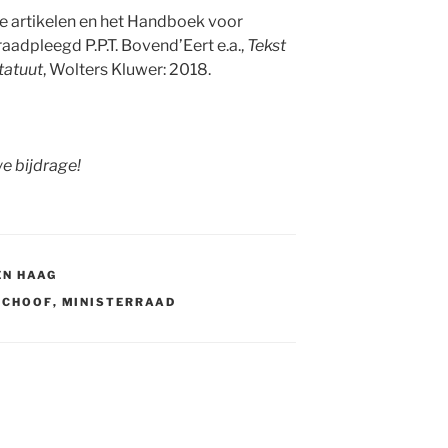
 artikelen en het Handboek voor
adpleegd P.P.T. Bovend’Eert e.a.,
Tekst
tatuut
, Wolters Kluwer: 2018.
e bijdrage!
EN HAAG
SCHOOF
,
MINISTERRAAD