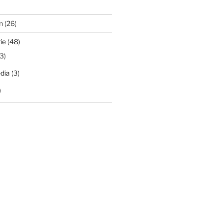
n
(26)
ie
(48)
3)
dia
(3)
)