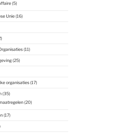
ffaire
(5)
se Unie
(16)
)
Organisaties
(11)
geving
(25)
ke organisaties
(17)
n
(35)
maatregelen
(20)
en
(17)
)