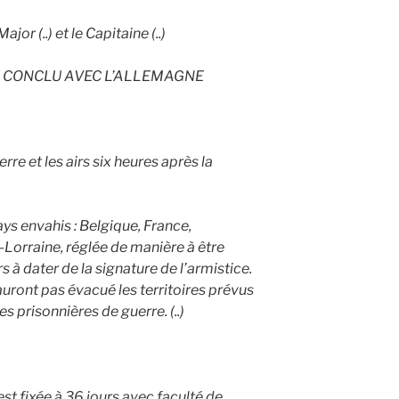
jor (..) et le Capitaine (..)
E CONCLU AVEC L’ALLEMAGNE
terre et les airs six heures après la
ys envahis : Belgique, France,
-Lorraine, réglée de manière à être
s à dater de la signature de l’armistice.
uront pas évacué les territoires prévus
es prisonnières de guerre. (..)
est fixée à 36 jours avec faculté de