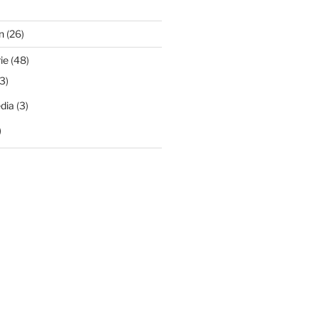
n
(26)
ie
(48)
3)
dia
(3)
)