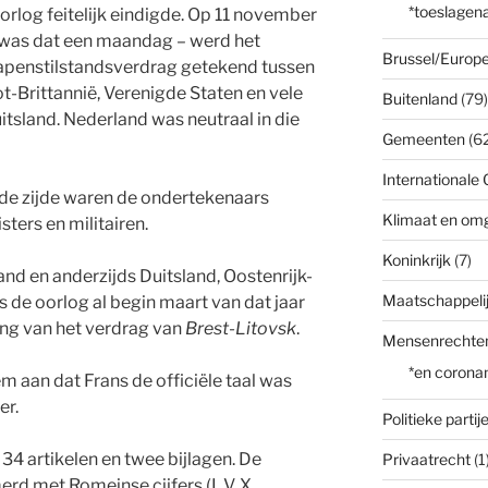
*toeslagena
rlog feitelijk eindigde. Op 11 november
 was dat een maandag – werd het
Brussel/Europe
 wapenstilstandsverdrag getekend tussen
oot-Brittannië, Verenigde Staten en vele
Buitenland
(79)
itsland. Nederland was neutraal in die
Gemeenten
(62
Internationale 
de zijde waren de ondertekenaars
Klimaat en om
sters en militairen.
Koninkrijk
(7)
nd en anderzijds Duitsland, Oostenrijk-
Maatschappelij
 de oorlog al begin maart van dat jaar
ng van het verdrag van
Brest-Litovsk
.
Mensenrechte
*en corona
em aan dat Frans de officiële taal was
er.
Politieke partij
34 artikelen en twee bijlagen. De
Privaatrecht
(1
rd met Romeinse cijfers (I, V, X