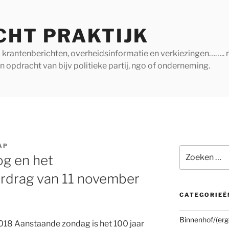
CHT PRAKTIJK
ij krantenberichten, overheidsinformatie en verkiezingen…….. 
in opdracht van bijv politieke partij, ngo of onderneming.
AP
Zoeken
og en het
naar:
rdrag van 11 november
CATEGORIEË
Binnenhof/(erg
Aanstaande zondag is het 100 jaar