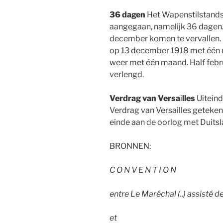
36 dagen
Het Wapenstilstands
aangegaan, namelijk 36 dagen. 
december komen te vervallen. 
op 13 december 1918 met één m
weer met één maand. Half febru
verlengd.
Verdrag van Versa
i
lles
Uiteind
Verdrag van Versailles getek
einde aan de oorlog met Duitsl
BRONNEN:
C O N V E N T I O N
entre Le Maréchal (..) assisté de
et