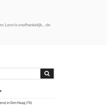
mr. Leon is onafhankelijk… de
Zoeken
N
ens) in Den Haag
(76)