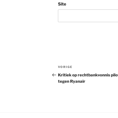
Site
Bericht
Vorig
VORIGE
navigatie
bericht
Kritiek op rechtbankvonnis pil
tegen Ryanair