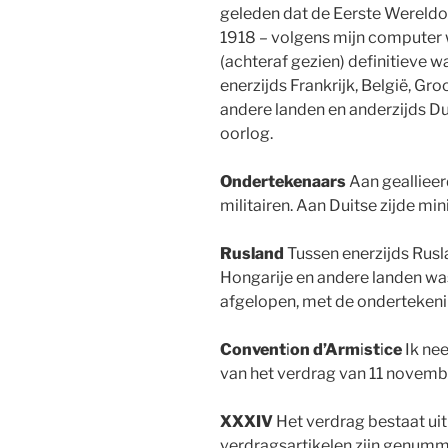
geleden dat de Eerste Wereldoo
1918 – volgens mijn computer
(achteraf gezien) definitieve
enerzijds Frankrijk, België, Gr
andere landen en anderzijds Du
oorlog.
Ondertekenaars
Aan geallieer
militairen. Aan Duitse zijde mini
Rusland
Tussen enerzijds Rusla
Hongarije en andere landen was
afgelopen, met de ondertekeni
Convent
i
on d’
A
rm
i
st
i
ce
Ik ne
van het verdrag van 11 novemb
XXXIV
Het verdrag bestaat uit 
verdragsartikelen zijn genumme