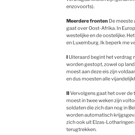
enzovoorts).
Meerdere fronten
De meeste a
gaat over Oost-Afrika. In Europ
westelijke en de oostelijke. Het
en Luxemburg. Ik beperk me verd
I
Uiteraard begint het verdrag m
worden gestopt, zowel op land a
moest aan deze eis zijn voldaan
en dus moesten alle vijandelijk
II
Vervolgens gaat het over de 
moest in twee weken zijn volto
soldaten die zich dan nog in B
worden automatisch krijgsgev
zich ook uit Elzas-Lotharingen
terugtrekken.