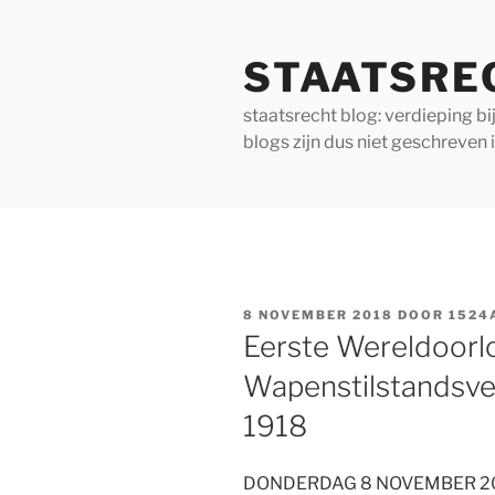
Ga
naar
STAATSRE
de
inhoud
staatsrecht blog: verdieping b
blogs zijn dus niet geschreven 
GEPLAATST
8 NOVEMBER 2018
DOOR
1524
OP
Eerste Wereldoorl
Wapenstilstandsve
1918
DONDERDAG 8 NOVEMBER 2018 