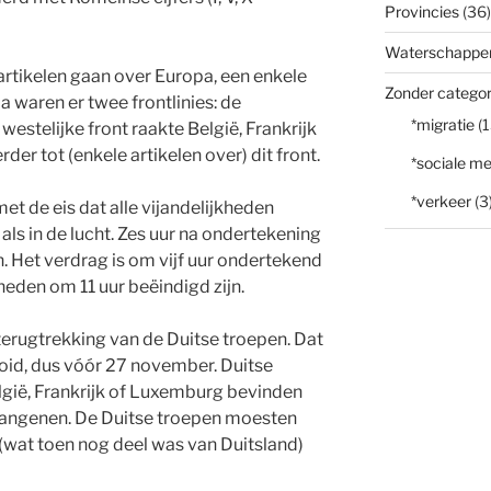
Provincies
(36)
Waterschappe
rtikelen gaan over Europa, een enkele
Zonder categor
a waren er twee frontlinies: de
*migratie
(1
 westelijke front raakte België, Frankrijk
er tot (enkele artikelen over) dit front.
*sociale me
*verkeer
(3
et de eis dat alle vijandelijkheden
ls in de lucht. Zes uur na ondertekening
. Het verdrag is om vijf uur ondertekend
heden om 11 uur beëindigd zijn.
terugtrekking van de Duitse troepen. Dat
oid, dus vóór 27 november. Duitse
elgië, Frankrijk of Luxemburg bevinden
angenen. De Duitse troepen moesten
 (wat toen nog deel was van Duitsland)