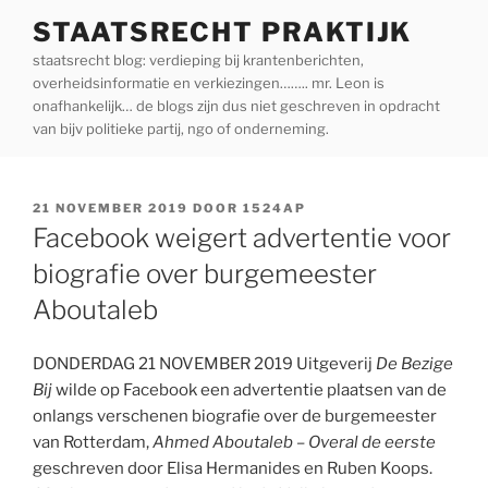
Ga
STAATSRECHT PRAKTIJK
naar
staatsrecht blog: verdieping bij krantenberichten,
de
overheidsinformatie en verkiezingen…….. mr. Leon is
inhoud
onafhankelijk… de blogs zijn dus niet geschreven in opdracht
van bijv politieke partij, ngo of onderneming.
GEPLAATST
21 NOVEMBER 2019
DOOR
1524AP
OP
Facebook weigert advertentie voor
biografie over burgemeester
Aboutaleb
DONDERDAG 21 NOVEMBER 2019 Uitgeverij
De Bezige
Bij
wilde op Facebook een advertentie plaatsen van de
onlangs verschenen biografie over de burgemeester
van Rotterdam,
Ahmed Aboutaleb – Overal de eerste
geschreven door Elisa Hermanides en Ruben Koops.