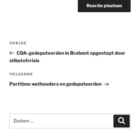
Bericht
Vorig
VORIGE
navigatie
bericht
CDA-gedeputeerden in Brabant opgestapt door
stikstofcrisis
Volgend
VOLGENDE
bericht
Parttime wethouders en gedeputeerden
Zoeken
Zoeke
naar: