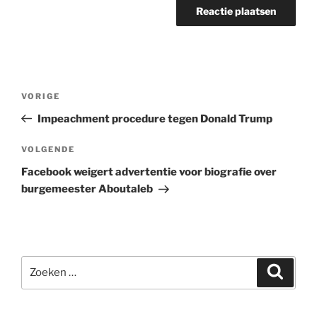
Bericht
Vorig
VORIGE
navigatie
bericht
Impeachment procedure tegen Donald Trump
Volgend
VOLGENDE
bericht
Facebook weigert advertentie voor biografie over
burgemeester Aboutaleb
Zoeken
Zoeke
naar: