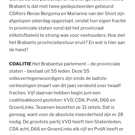
Brabant is dat met twee gedeputeerden gebeurd:
CDA’ers Renze Bergsma en Marianne van der Sloot zijn
afgelopen zaterdag opgestapt, omdat hun eigen fractie
in provinciale staten vond dat het provinciaal
stikstofbeleid te streng was voor veehouders. Hoe ziet
het Brabants provinciebestuur eruit? En wat is hier aan
de hand?
COALITIE
Het Brabantse parlement – de provinciale
staten – bestaat uit 55 leden. Deze 55
volksvertegenwoordigers zijn sinds de laatste
verkiezingen (maart van dit jaar) verdeeld over twaalf
fracties. Vijf daarvan hebben begin juni een
coalitieakkoord gesloten: VVD, CDA, PvdA, D66 en
GroenLinks. Tezamen bezetten ze 31 zetels. Dat is
genoeg, want voor de absolute meerderheid zijn er 28
nodig. De grootste partij VVD heeft tien Statenleden,
CDA acht, D66 en GroenLinks elk vijf en PvdA heeft er