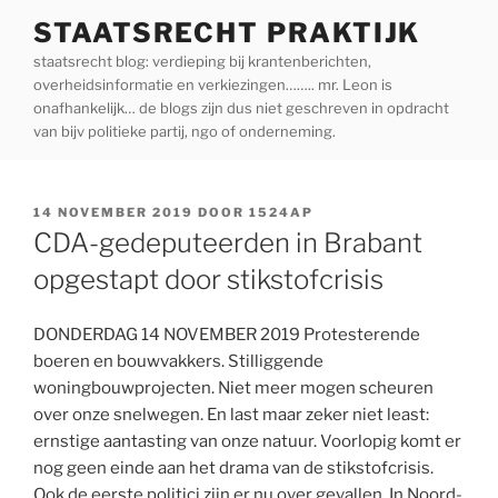
Ga
STAATSRECHT PRAKTIJK
naar
staatsrecht blog: verdieping bij krantenberichten,
de
overheidsinformatie en verkiezingen…….. mr. Leon is
inhoud
onafhankelijk… de blogs zijn dus niet geschreven in opdracht
van bijv politieke partij, ngo of onderneming.
GEPLAATST
14 NOVEMBER 2019
DOOR
1524AP
OP
CDA-gedeputeerden in Brabant
opgestapt door stikstofcrisis
DONDERDAG 14 NOVEMBER 2019 Protesterende
boeren en bouwvakkers. Stilliggende
woningbouwprojecten. Niet meer mogen scheuren
over onze snelwegen. En last maar zeker niet least:
ernstige aantasting van onze natuur. Voorlopig komt er
nog geen einde aan het drama van de stikstofcrisis.
Ook de eerste politici zijn er nu over gevallen. In Noord-