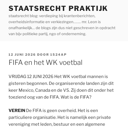
Ga
STAATSRECHT PRAKTIJK
naar
staatsrecht blog: verdieping bij krantenberichten,
de
overheidsinformatie en verkiezingen…….. mr. Leon is
inhoud
onafhankelijk… de blogs zijn dus niet geschreven in opdracht
van bijv politieke partij, ngo of onderneming.
GEPLAATST
12 JUNI 2026
DOOR
1524AP
OP
FIFA en het WK voetbal
VRIJDAG 12 JUNI 2026 Het WK voetbal mannen is
gisteren begonnen. De organiserende landen zijn dit
keer Mexico, Canada en de VS. Zij doen dit onder het
toeziend oog van de FIFA. Wat is de FIFA?
VEREIN
De FIFA is geen overheid. Het is een
particuliere organisatie. Het is namelijk een private
vereniging met leden, bestuur en een algemene