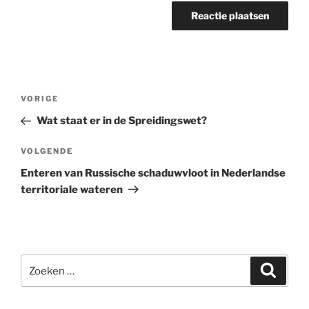
Bericht
Vorig
VORIGE
navigatie
bericht
Wat staat er in de Spreidingswet?
Volgend
VOLGENDE
bericht
Enteren van Russische schaduwvloot in Nederlandse
territoriale wateren
Zoeken
Zoeke
naar: