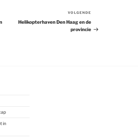
VOLGENDE
Volgend
bericht
n
Helikopterhaven Den Haag en de
provincie
cap
 in