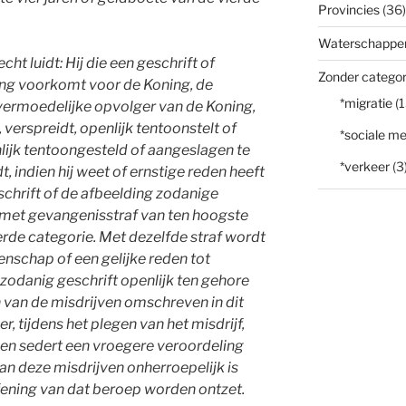
Provincies
(36)
Waterschappe
cht luidt: Hij die een geschrift of
Zonder categor
ing voorkomt voor de Koning, de
*migratie
(1
vermoedelijke opvolger van de Koning,
verspreidt, openlijk tentoonstelt of
*sociale me
nlijk tentoongesteld of aangeslagen te
*verkeer
(3
, indien hij weet of ernstige reden heeft
chrift of de afbeelding zodanige
 met gevangenisstraf van ten hoogste
erde categorie. Met dezelfde straf wordt
tenschap of een gelijke reden tot
zodanig geschrift openlijk ten gehore
n van de misdrijven omschreven in dit
er, tijdens het plegen van het misdrijf,
pen sedert een vroegere veroordeling
n deze misdrijven onherroepelijk is
fening van dat beroep worden ontzet.