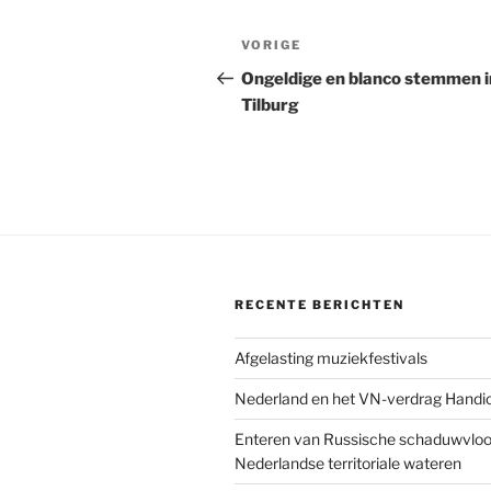
Bericht
Vorig
VORIGE
navigatie
bericht
Ongeldige en blanco stemmen i
Tilburg
RECENTE BERICHTEN
Afgelasting muziekfestivals
Nederland en het VN-verdrag Handi
Enteren van Russische schaduwvloot
Nederlandse territoriale wateren