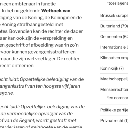
*toeslagena
an een ambtenaar in functie
. In het nu geldende
Wetboek van
Brussel/Europe
ediging van de Koning, de Koningin en de
 Koning strafbaar gesteld met
Buitenland
(79)
tes. Bovendien kan de rechter de dader
Gemeenten
(62
aar kan ook zijn de verspreiding en
en geschrift of afbeelding waarin zo’n
Internationale 
rvoor kunnen gevangenisstraffen en
Klimaat en om
ar die zijn wel veel lager. De rechter
srecht ontnemen.
Koninkrijk
(7)
Maatschappelij
cht luidt: Opzettelijke belediging van de
ngenisstraf van ten hoogste vijf jaren
Mensenrechte
egorie.
*en corona
echt luidt: Opzettelijke belediging van de
Politieke partij
 de vermoedelijke opvolger van de
of van de Regent, wordt gestraft met
Privaatrecht
(1
e vier jaren of geldboete van de vierde