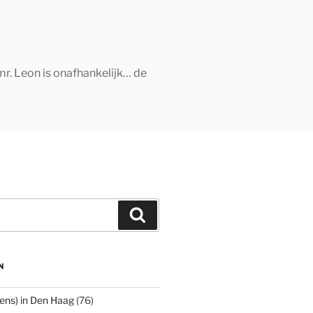
mr. Leon is onafhankelijk… de
Zoeken
N
ens) in Den Haag
(76)