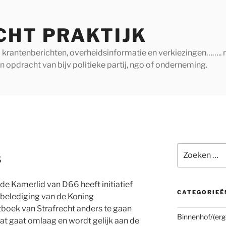
CHT PRAKTIJK
ij krantenberichten, overheidsinformatie en verkiezingen…….. 
in opdracht van bijv politieke partij, ngo of onderneming.
Zoeken
s
naar:
de Kamerlid van D66 heeft initiatief
CATEGORIEË
belediging van de Koning
tboek van Strafrecht anders te gaan
Binnenhof/(erg
aat gaat omlaag en wordt gelijk aan de