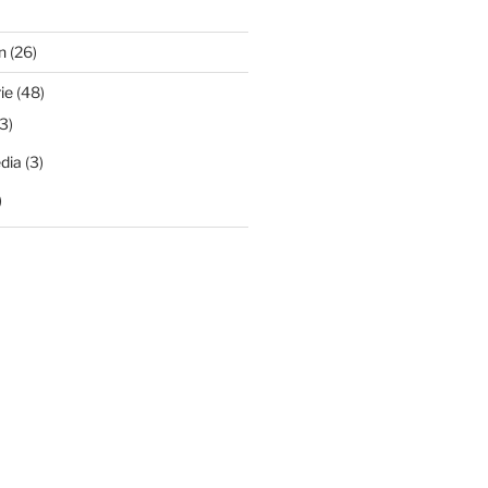
n
(26)
ie
(48)
3)
dia
(3)
)