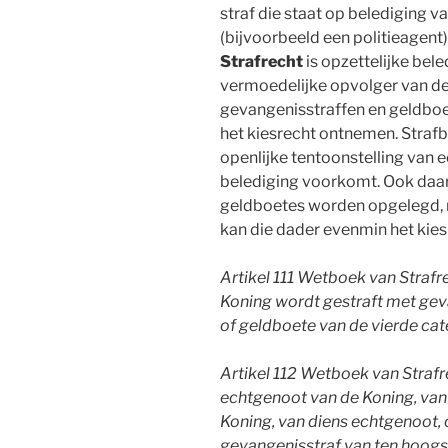
straf die staat op belediging v
(bijvoorbeeld een politieagent)
Strafrecht
is opzettelijke bel
vermoedelijke opvolger van de
gevangenisstraffen en geldboe
het kiesrecht ontnemen. Strafb
openlijke tentoonstelling van e
belediging voorkomt. Ook daa
geldboetes worden opgelegd, ma
kan die dader evenmin het kie
A
rtikel 111 Wetboek van Strafre
Koning wordt gestraft met geva
of geldboete van de vierde cat
A
rtikel 112 Wetboek van Strafr
echtgenoot van de Koning, van
Koning, van diens echtgenoot, 
gevangenisstraf van ten hoogst