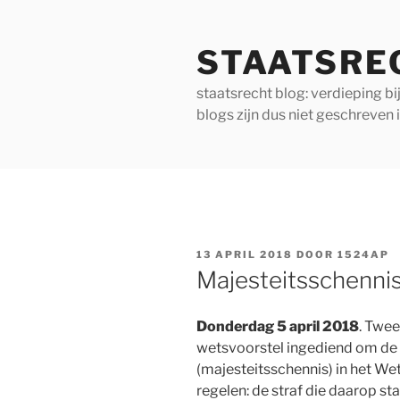
Ga
naar
STAATSRE
de
inhoud
staatsrecht blog: verdieping b
blogs zijn dus niet geschreven 
GEPLAATST
13 APRIL 2018
DOOR
1524AP
OP
Majesteitsschenni
Donderdag 5 april 2018
. Twee
wetsvoorstel ingediend om de 
(majesteitsschennis) in het We
regelen: de straf die daarop st