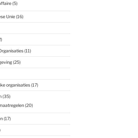
ffaire
(5)
se Unie
(16)
)
Organisaties
(11)
geving
(25)
ke organisaties
(17)
n
(35)
maatregelen
(20)
en
(17)
)