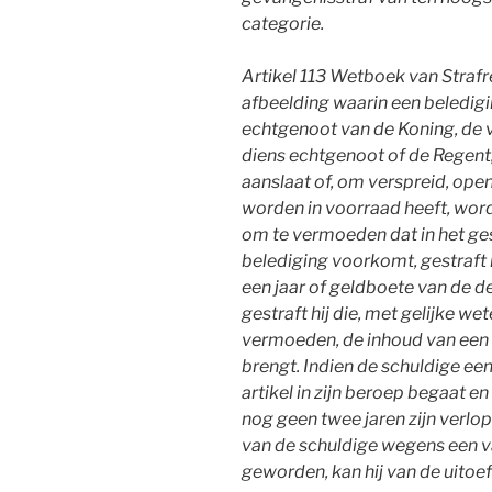
categorie.
A
rtikel 113 Wetboek van Strafre
afbeelding waarin een beledig
echtgenoot van de Koning, de 
diens echtgenoot of de Regent, 
aanslaat of, om verspreid, ope
worden in voorraad heeft, wordt
om te vermoeden dat in het ges
belediging voorkomt, gestraft
een jaar of geldboete van de d
gestraft hij die, met gelijke we
vermoeden, de inhoud van een 
brengt. Indien de schuldige ee
artikel in zijn beroep begaat en 
nog geen twee jaren zijn verlo
van de schuldige wegens een va
geworden, kan hij van de uitoe