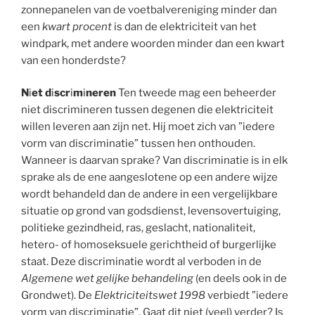
zonnepanelen van de voetbalvereniging minder dan
een
kwart procent
is dan de elektriciteit van het
windpark, met andere woorden minder dan een kwart
van een honderdste?
N
i
et d
i
scr
i
m
i
neren
Ten tweede mag een beheerder
niet discrimineren tussen degenen die elektriciteit
willen leveren aan zijn net. Hij moet zich van ”iedere
vorm van discriminatie” tussen hen onthouden.
Wanneer is daarvan sprake? Van discriminatie is in elk
sprake als de ene aangeslotene op een andere wijze
wordt behandeld dan de andere in een vergelijkbare
situatie op grond van godsdienst, levensovertuiging,
politieke gezindheid, ras, geslacht, nationaliteit,
hetero- of homoseksuele gerichtheid of burgerlijke
staat. Deze discriminatie wordt al verboden in de
Algemene wet gelijke behandeling
(en deels ook in de
Grondwet). De
Elektriciteitswet 1998
verbiedt ”iedere
vorm van discriminatie”. Gaat dit niet (veel) verder? Is