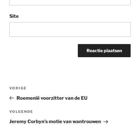
Site
Bericht
Vorig
VORIGE
navigatie
bericht
Roemenië voorzitter van de EU
Volgend
VOLGENDE
bericht
Jeremy Corbyn’s motie van wantrouwen