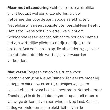
Maar met u
i
tzonder
i
ng
Echter, op deze wettelijke
plicht bestaat wel een uitzondering: als de
netbeheerder voor de aangeboden elektriciteit
”redelijkerwijs geen capaciteit ter beschikking heeft
”
.
Het is trouwens óók zijn wettelijke plicht om
”voldoende reservecapaciteit aan te houden”; net als
het zijn wettelijke plicht is om zijn net tijdig uit te
breiden. Aan een beroep op die uitzondering zijn voor
de netbeheerder drie wettelijke voorwaarden
verbonden.
Mot
i
veren
Toegespitst op de situatie voor
voetbalvereniging Nieuw Buinen: Ten eerste moet hij
uitleggen dát en waaróm hij redelijkerwijs geen
capaciteit heeft voor haar zonnestroom. Netbeheerder
Enexis zegt in de krant dat er geen capaciteit meer is
vanwege de komst van een windpark op land. Kan die
uitleg wel voldoen als de elektriciteit van de