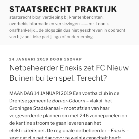
Ga
STAATSRECHT PRAKTIJK
naar
staatsrecht blog: verdieping bij krantenberichten,
de
overheidsinformatie en verkiezingen…….. mr. Leon is
inhoud
onafhankelijk… de blogs zijn dus niet geschreven in opdracht
van bijv politieke partij, ngo of onderneming.
GEPLAATST
14 JANUARI 2019
DOOR
1524AP
OP
Netbeheerder Enexis zet FC Nieuw
Buinen buiten spel. Terecht?
MAANDAG 14 JANUARI 2019 Een voetbalclub in de
Drentse gemeente
Borger-Odoorn
– vlakbij het
Groningse Stadskanaal – moet afzien van haar
vergevorderde plannen om met 246 zonnepanelen op
de kantine stroom te gaan leveren aan het
elektriciteitsnet. De regionale netbeheerder –
Enexis
–
zegt dat zijn net daarvoor te weinig capaciteit heeft,