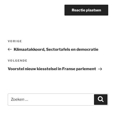
Bericht
Vorig
VORIGE
navigatie
bericht
Klimaatakkoord, Sectortafels en democratie
Volgend
VOLGENDE
bericht
Voorstel nieuw kiesstelsel in Franse parlement
Zoeken
Zoeke
naar: