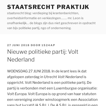
Ga
STAATSRECHT PRAKTIJK
naar
staatsrecht blog: verdieping bij krantenberichten,
de
overheidsinformatie en verkiezingen…….. mr. Leon is
inhoud
onafhankelijk… de blogs zijn dus niet geschreven in opdracht
van bijv politieke partij, ngo of onderneming.
GEPLAATST
27 JUNI 2018
DOOR
1524AP
OP
Nieuwe politieke partij: Volt
Nederland
WOENSDAG 27 JUNI 2018. In de krant lees ik dat
afgelopen zaterdag in Utrecht
Volt Nederland
is
opgericht. Volt Nederland is een politieke partij. De
partij is verbonden met een Luxemburgse organisatie:
Volt Europa
. Volt Europa is op grond van haar statuten
een vereniging zonder winstoogmerk: een Association
sans but lucratif (A.S.B.L.). De A.S.B.L is geregeld in een