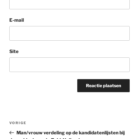
E-mail
Site
Bericht
Vorig
VORIGE
navigatie
bericht
Man/vrouw verdeling op de kandidatenlijsten bij