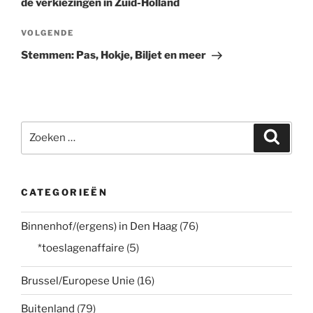
de verkiezingen in Zuid-Holland
Volgend
VOLGENDE
bericht
Stemmen: Pas, Hokje, Biljet en meer
Zoeken
Zoeke
naar:
CATEGORIEËN
Binnenhof/(ergens) in Den Haag
(76)
*toeslagenaffaire
(5)
Brussel/Europese Unie
(16)
Buitenland
(79)