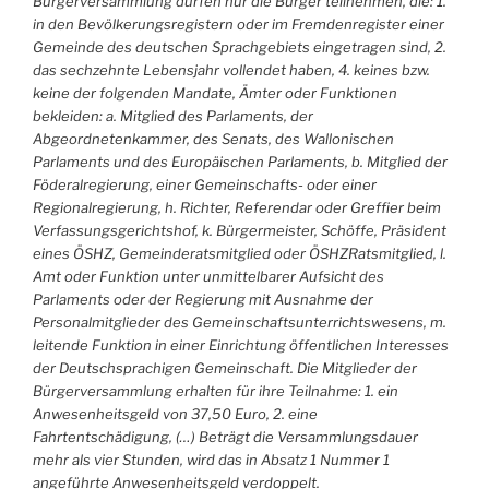
Bürgerversammlung dürfen nur die Bürger teilnehmen, die: 1.
in den Bevölkerungsregistern oder im Fremdenregister einer
Gemeinde des deutschen Sprachgebiets eingetragen sind, 2.
das sechzehnte Lebensjahr vollendet haben, 4. keines bzw.
keine der folgenden Mandate, Ämter oder Funktionen
bekleiden: a. Mitglied des Parlaments, der
Abgeordnetenkammer, des Senats, des Wallonischen
Parlaments und des Europäischen Parlaments, b. Mitglied der
Föderalregierung, einer Gemeinschafts- oder einer
Regionalregierung, h. Richter, Referendar oder Greffier beim
Verfassungsgerichtshof, k. Bürgermeister, Schöffe, Präsident
eines ÖSHZ, Gemeinderatsmitglied oder ÖSHZRatsmitglied, l.
Amt oder Funktion unter unmittelbarer Aufsicht des
Parlaments oder der Regierung mit Ausnahme der
Personalmitglieder des Gemeinschaftsunterrichtswesens, m.
leitende Funktion in einer Einrichtung öffentlichen Interesses
der Deutschsprachigen Gemeinschaft. Die Mitglieder der
Bürgerversammlung erhalten für ihre Teilnahme: 1. ein
Anwesenheitsgeld von 37,50 Euro, 2. eine
Fahrtentschädigung, (…) Beträgt die Versammlungsdauer
mehr als vier Stunden, wird das in Absatz 1 Nummer 1
angeführte Anwesenheitsgeld verdoppelt.