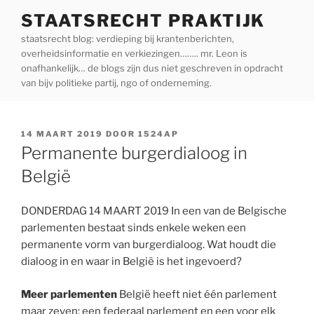
Ga
STAATSRECHT PRAKTIJK
naar
staatsrecht blog: verdieping bij krantenberichten,
de
overheidsinformatie en verkiezingen…….. mr. Leon is
inhoud
onafhankelijk… de blogs zijn dus niet geschreven in opdracht
van bijv politieke partij, ngo of onderneming.
GEPLAATST
14 MAART 2019
DOOR
1524AP
OP
Permanente burgerdialoog in
België
DONDERDAG 14 MAART 2019 In een van de Belgische
parlementen bestaat sinds enkele weken een
permanente vorm van burgerdialoog. Wat houdt die
dialoog in en waar in België is het ingevoerd?
Meer parlementen
België heeft niet één parlement
maar zeven: een federaal parlement en een voor elk