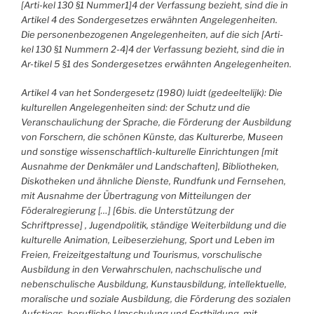
[Arti-kel 130 §1 Nummer1]4 der Verfassung bezieht, sind die in
Artikel 4 des Sondergesetzes erwähnten Angelegenheiten.
Die personenbezogenen Angelegenheiten, auf die sich [Arti-
kel 130 §1 Nummern 2-4]4 der Verfassung bezieht, sind die in
Ar-tikel 5 §1 des Sondergesetzes erwähnten Angelegenheiten.
Artikel 4 van het Sondergesetz (1980) luidt (gedeeltelijk): Die
kulturellen Angelegenheiten sind: der Schutz und die
Veranschaulichung der Sprache, die Förderung der Ausbildung
von Forschern, die schönen Künste, das Kulturerbe, Museen
und sonstige wissenschaftlich-kulturelle Einrichtungen [mit
Ausnahme der Denkmäler und Landschaften], Bibliotheken,
Diskotheken und ähnliche Dienste, Rundfunk und Fernsehen,
mit Ausnahme der Übertragung von Mitteilungen der
Föderalregierung […] [6bis. die Unterstützung der
Schriftpresse] , Jugendpolitik, ständige Weiterbildung und die
kulturelle Animation, Leibeserziehung, Sport und Leben im
Freien, Freizeitgestaltung und Tourismus, vorschulische
Ausbildung in den Verwahrschulen, nachschulische und
nebenschulische Ausbildung, Kunstausbildung, intellektuelle,
moralische und soziale Ausbildung, die Förderung des sozialen
Aufstiegs, berufliche Umschulung und Fortbildung, mit