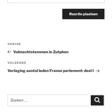
Bericht
Vorig
VORIGE
navigatie
bericht
Volmachtstemmen in Zutphen
Volgend
VOLGENDE
bericht
Verlaging aantal leden Franse parlement: deel I
Zoeken
Zoeke
naar: