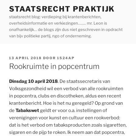
Ga
STAATSRECHT PRAKTIJK
naar
staatsrecht blog: verdieping bij krantenberichten,
de
overheidsinformatie en verkiezingen…….. mr. Leon is
inhoud
onafhankelijk… de blogs zijn dus niet geschreven in opdracht
van bijv politieke partij, ngo of onderneming.
GEPLAATST
13 APRIL 2018
DOOR
1524AP
OP
Rookruimte in popcentrum
Dinsdag 10 april 2018
. De staatssecretaris van
Volksgezondheid wil een verbod van alle rookruimten
in popcentra, clubs en discotheken, aldus een recent
krantenbericht. Hoe is het nu geregeld? Op grond van
de
Tabakswet
geldt er voor o.a. instellingen of
verenigingen voor kunst en cultuur een rookverbod:
dat is het verbod om tabaksproducten zoals sigaretten,
sigaren en de pijp te roken. Ik neem aan dat popcentra,