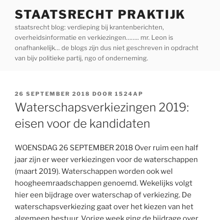
Ga
STAATSRECHT PRAKTIJK
naar
staatsrecht blog: verdieping bij krantenberichten,
de
overheidsinformatie en verkiezingen…….. mr. Leon is
inhoud
onafhankelijk… de blogs zijn dus niet geschreven in opdracht
van bijv politieke partij, ngo of onderneming.
GEPLAATST
26 SEPTEMBER 2018
DOOR
1524AP
OP
Waterschapsverkiezingen 2019:
eisen voor de kandidaten
WOENSDAG 26 SEPTEMBER 2018 Over ruim een half
jaar zijn er weer verkiezingen voor de waterschappen
(maart 2019). Waterschappen worden ook wel
hoogheemraadschappen genoemd. Wekelijks volgt
hier een bijdrage over waterschap of verkiezing. De
waterschapsverkiezing gaat over het kiezen van het
algemeen bestuur. Vorige week ging de bijdrage over