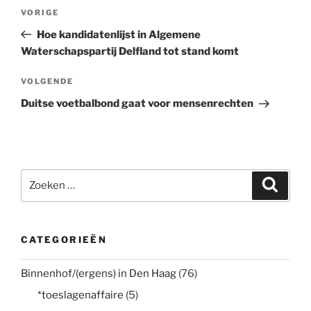
Bericht
Vorig
VORIGE
navigatie
bericht
Hoe kandidatenlijst in Algemene
Waterschapspartij Delfland tot stand komt
Volgend
VOLGENDE
bericht
Duitse voetbalbond gaat voor mensenrechten
Zoeken
Zoeke
naar:
CATEGORIEËN
Binnenhof/(ergens) in Den Haag
(76)
*toeslagenaffaire
(5)