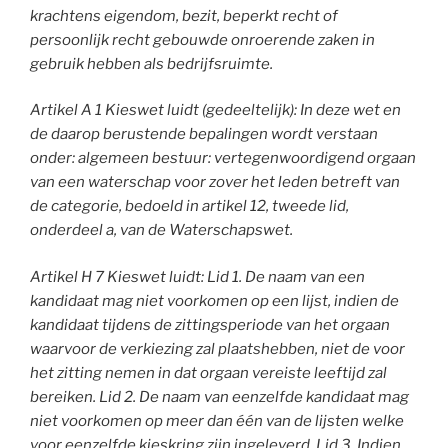
krachtens eigendom, bezit, beperkt recht of
persoonlijk recht gebouwde onroerende zaken in
gebruik hebben als bedrijfsruimte.
A
rtikel A 1 Kieswet luidt (gedeeltelijk): In deze wet en
de daarop berustende bepalingen wordt verstaan
onder:
algemeen bestuur:
vertegenwoordigend orgaan
van een waterschap voor zover het leden betreft van
de categorie, bedoeld in
artikel 12, tweede lid,
onderdeel a, van de Waterschapswet.
Artikel H 7 Kieswet luidt: Lid 1. De naam van een
kandidaat mag niet voorkomen op een lijst, indien de
kandidaat tijdens de zittingsperiode van het orgaan
waarvoor de verkiezing zal plaatshebben, niet de voor
het zitting nemen in dat orgaan vereiste leeftijd zal
bereiken. Lid 2.
De naam van eenzelfde kandidaat mag
niet voorkomen op meer dan één van de lijsten welke
voor eenzelfde kieskring zijn ingeleverd. Lid 3.
Indien