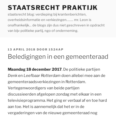
Ga
STAATSRECHT PRAKTIJK
naar
staatsrecht blog: verdieping bij krantenberichten,
de
overheidsinformatie en verkiezingen…….. mr. Leon is
inhoud
onafhankelijk… de blogs zijn dus niet geschreven in opdracht
van bijv politieke partij, ngo of onderneming.
GEPLAATST
13 APRIL 2018
DOOR
1524AP
OP
Beledigingen in een gemeenteraad
Maandag 18 december 2017
. De politieke partijen
Denk
en
Leefbaar Rotterdam
doen allebei mee aan de
gemeenteraadsverkiezingen in Rotterdam.
Vertegenwoordigers van beide partijen
discussieerden afgelopen zondag met elkaar in een
televisieprogramma. Het ging er
verbaal
af en toe hard
aan toe. Het is aannemelijk dat het er in de
vergaderingen van de nieuwe gemeenteraad nog