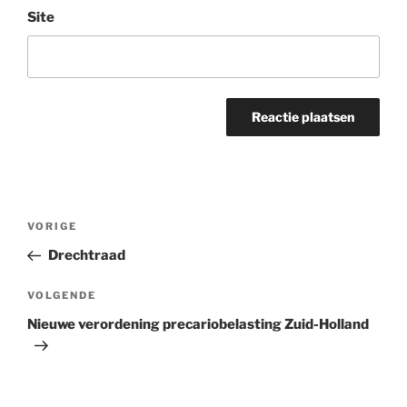
Site
Bericht
Vorig
VORIGE
navigatie
bericht
Drechtraad
Volgend
VOLGENDE
bericht
Nieuwe verordening precariobelasting Zuid-Holland